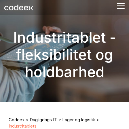
Skip
Tog
to
Me
the
main
content.
Industritablet -
fleksibilitet og
holdbarhed
Codeex
>
Dagligdags IT
>
Lager og logistik
>
Industritablets