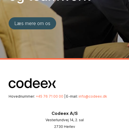
Hovednummer:
+45 76 71 00 00
| E-mail:
info@codeex.dk
Codeex A/S
Vesterlundvej 14, 2. sal
2730 Herlev