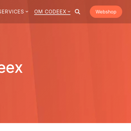
SERVICES
OM CODEEX
eex