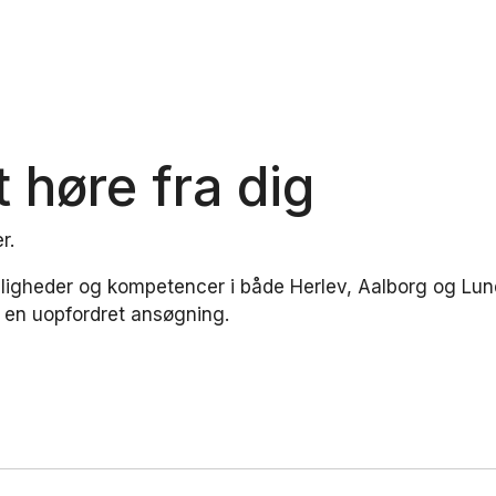
t høre fra dig
er.
nligheder og kompetencer i både Herlev, Aalborg og Lund
i en uopfordret ansøgning.