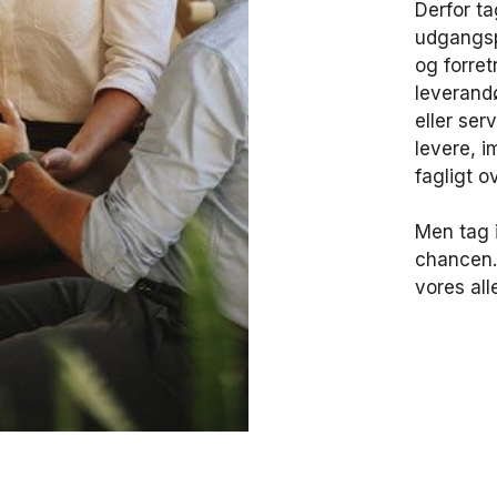
Derfor ta
udgangsp
og forre
leverand
eller ser
levere, 
fagligt o
Men tag i
chancen. 
vores all