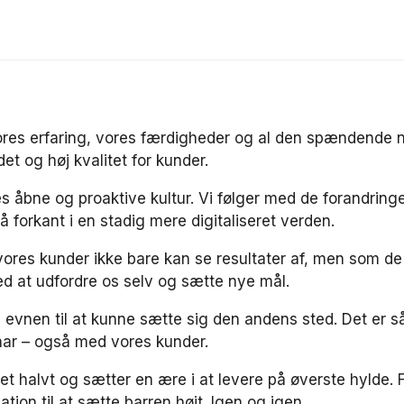
f vores erfaring, vores færdigheder og al den spændende
det og høj kvalitet for kunder.
res åbne og proaktive kultur. Vi følger med de forandrin
på forkant i en stadig mere digitaliseret verden.
 vores kunder ikke bare kan se resultater af, men som de
med at udfordre os selv og sætte nye mål.
 evnen til at kunne sætte sig den andens sted. Det er såd
har – også med vores kunder.
get halvt og sætter en ære i at levere på øverste hylde. F
tion til at sætte barren højt. Igen og igen.