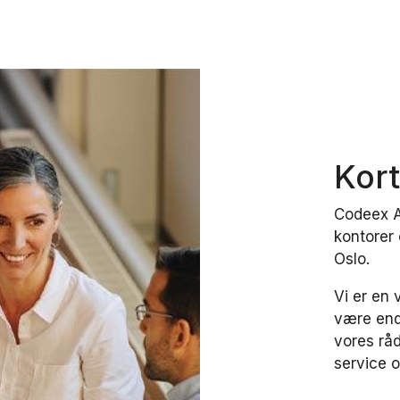
Kor
Codeex A
kontorer 
Oslo.
Vi er en 
være endn
vores rå
service 