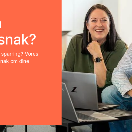
n
 snak?
 sparring? Vores
snak om dine