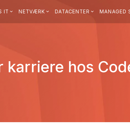
 IT
NETVÆRK
DATACENTER
MANAGED 
r karriere hos Cod