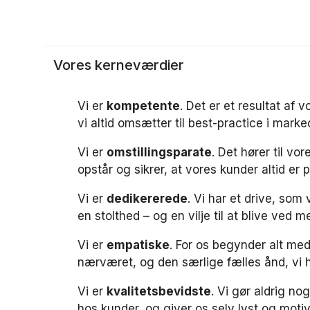
Vores kerneværdier
Vi er
kompetente
. Det er et resultat a
vi altid omsætter til best-practice i marke
Vi er
omstillingsparate
. Det hører til vo
opstår og sikrer, at vores kunder altid er 
Vi er
dedikererede
. Vi har et drive, som
en stolthed – og en vilje til at blive ved 
Vi er
empatiske
. For os begynder alt med
nærværet, og den særlige fælles ånd, vi 
Vi er
kvalitetsbevidste
. Vi gør aldrig no
hos kunder, og giver os selv lyst og motiva