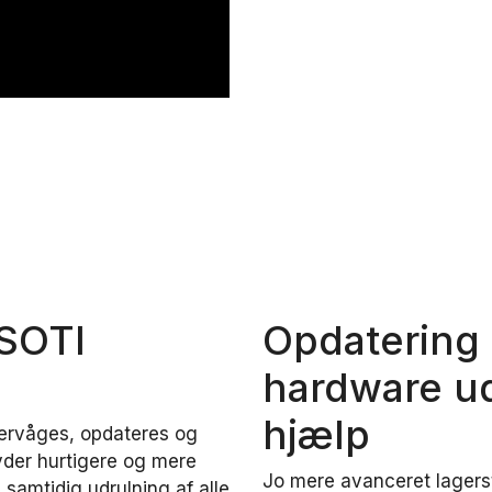
 SOTI
Opdatering 
hardware ud
hjælp
vervåges, opdateres og
tyder hurtigere og mere
Jo mere avanceret lagerst
 samtidig udrulning af alle