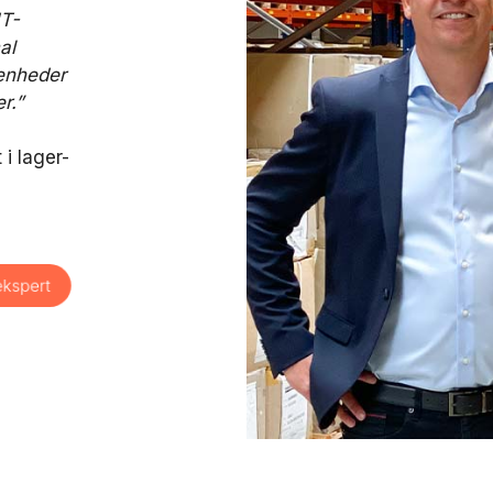
IT-
al
 enheder
r.”
i lager-