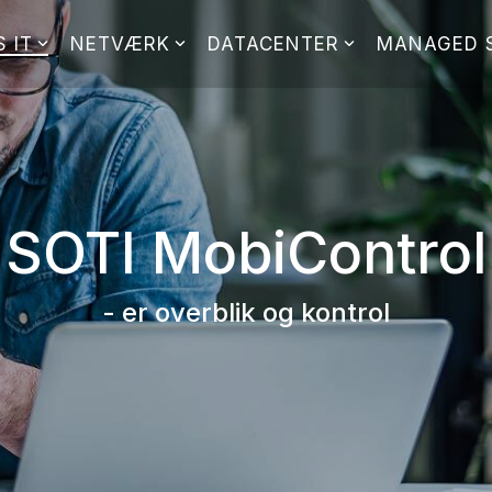
 IT
NETVÆRK
DATACENTER
MANAGED 
SOTI MobiControl
- er overblik og kontrol