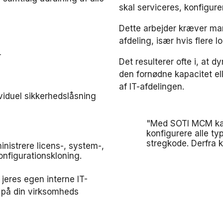
skal serviceres, konfigur
Dette arbejder kræver ma
afdeling, især hvis flere l
r
Det resulterer ofte i, at d
den fornødne kapacitet ell
af IT-afdelingen.
dividuel sikkerhedslåsning
"Med SOTI MCM kan
konfigurere alle ty
stregkode. Derfra 
nistrere licens-, system-,
nfigurationskloning.
 jeres egen interne IT-
k på din virksomheds