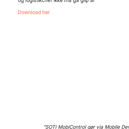
og logistikchef ikke må gå glip af
Download her
”SOTI MobiControl gør via Mobile De