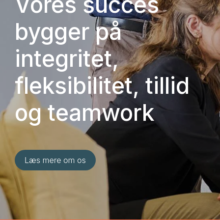
Vores succes
bygger på
integritet,
fleksibilitet, tillid
og teamwork