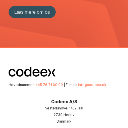
Hovednummer:
+45 76 71 00 00
| E-mail:
info@codeex.dk
Codeex A/S
Vesterlundvej 14, 2. sal
2730 Herlev
Danmark