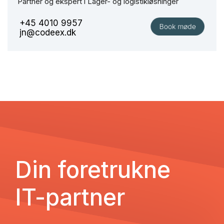
Partner og ekspert i Lager- og logistikløsninger
+45 4010 9957
jn@codeex.dk
Din foretrukne
IT-partner