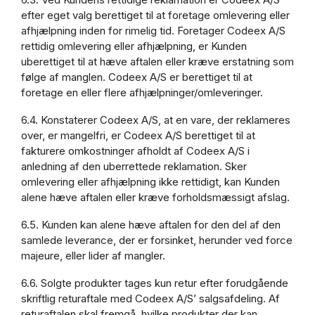
efter eget valg berettiget til at foretage omlevering eller
afhjælpning inden for rimelig tid. Foretager Codeex A/S
rettidig omlevering eller afhjælpning, er Kunden
uberettiget til at hæve aftalen eller kræve erstatning som
følge af manglen. Codeex A/S er berettiget til at
foretage en eller flere afhjælpninger/omleveringer.
6.4. Konstaterer Codeex A/S, at en vare, der reklameres
over, er mangelfri, er Codeex A/S berettiget til at
fakturere omkostninger afholdt af Codeex A/S i
anledning af den uberrettede reklamation. Sker
omlevering eller afhjælpning ikke rettidigt, kan Kunden
alene hæve aftalen eller kræve forholdsmæssigt afslag.
6.5. Kunden kan alene hæve aftalen for den del af den
samlede leverance, der er forsinket, herunder ved force
majeure, eller lider af mangler.
6.6. Solgte produkter tages kun retur efter forudgående
skriftlig returaftale med Codeex A/S’ salgsafdeling. Af
returaftalen skal fremgå, hvilke produkter der kan