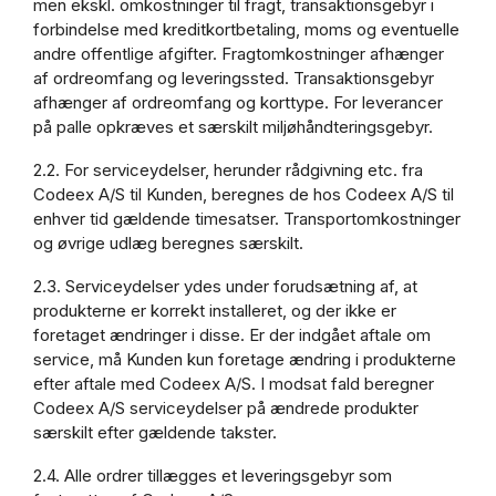
men ekskl. omkostninger til fragt, transaktionsgebyr i
forbindelse med kreditkortbetaling, moms og eventuelle
andre offentlige afgifter. Fragtomkostninger afhænger
af ordreomfang og leveringssted. Transaktionsgebyr
afhænger af ordreomfang og korttype. For leverancer
på palle opkræves et særskilt miljøhåndteringsgebyr.
2.2. For serviceydelser, herunder rådgivning etc. fra
Codeex A/S til Kunden, beregnes de hos Codeex A/S til
enhver tid gældende timesatser. Transportomkostninger
og øvrige udlæg beregnes særskilt.
2.3. Serviceydelser ydes under forudsætning af, at
produkterne er korrekt installeret, og der ikke er
foretaget ændringer i disse. Er der indgået aftale om
service, må Kunden kun foretage ændring i produkterne
efter aftale med Codeex A/S. I modsat fald beregner
Codeex A/S serviceydelser på ændrede produkter
særskilt efter gældende takster.
2.4. Alle ordrer tillægges et leveringsgebyr som