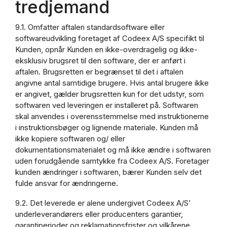
tredjemand
9.1. Omfatter aftalen standardsoftware eller
softwareudvikling foretaget af Codeex A/S specifikt til
Kunden, opnår Kunden en ikke-overdragelig og ikke-
eksklusiv brugsret til den software, der er anført i
aftalen. Brugsretten er begrænset til det i aftalen
angivne antal samtidige brugere. Hvis antal brugere ikke
er angivet, gælder brugsretten kun for det udstyr, som
softwaren ved leveringen er installeret på. Softwaren
skal anvendes i overensstemmelse med instruktionerne
i instruktionsbøger og lignende materiale. Kunden må
ikke kopiere softwaren og/ eller
dokumentationsmaterialet og må ikke ændre i softwaren
uden forudgående samtykke fra Codeex A/S. Foretager
kunden ændringer i softwaren, bærer Kunden selv det
fulde ansvar for ændringerne.
9.2. Det leverede er alene undergivet Codeex A/S’
underleverandørers eller producenters garantier,
garantiperioder og reklamationsfrister og vilkårene