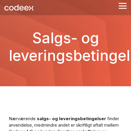
Skip
Tog
to
Me
the
main
content.
Salgs- og
leveringsbetingel
Nærværende
salgs- og leveringsbetingelser
finder
anvendelse, medmindre andet er skriftligt aftalt mellem