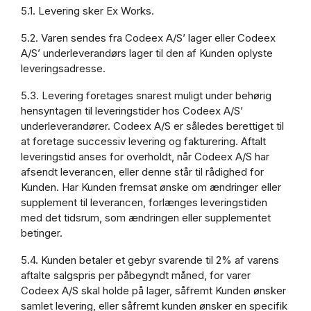
5.1. Levering sker Ex Works.
5.2. Varen sendes fra Codeex A/S’ lager eller Codeex
A/S’ underleverandørs lager til den af Kunden oplyste
leveringsadresse.
5.3. Levering foretages snarest muligt under behørig
hensyntagen til leveringstider hos Codeex A/S’
underleverandører. Codeex A/S er således berettiget til
at foretage successiv levering og fakturering. Aftalt
leveringstid anses for overholdt, når Codeex A/S har
afsendt leverancen, eller denne står til rådighed for
Kunden. Har Kunden fremsat ønske om ændringer eller
supplement til leverancen, forlænges leveringstiden
med det tidsrum, som ændringen eller supplementet
betinger.
5.4. Kunden betaler et gebyr svarende til 2% af varens
aftalte salgspris per påbegyndt måned, for varer
Codeex A/S skal holde på lager, såfremt Kunden ønsker
samlet levering, eller såfremt kunden ønsker en specifik