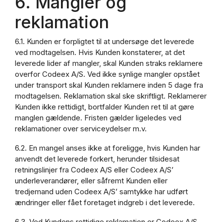
6. Mangler og
reklamation
6.1. Kunden er forpligtet til at undersøge det leverede
ved modtagelsen. Hvis Kunden konstaterer, at det
leverede lider af mangler, skal Kunden straks reklamere
overfor Codeex A/S. Ved ikke synlige mangler opstået
under transport skal Kunden reklamere inden 5 dage fra
modtagelsen. Reklamation skal ske skriftligt. Reklamerer
Kunden ikke rettidigt, bortfalder Kunden ret til at gøre
manglen gældende. Fristen gælder ligeledes ved
reklamationer over serviceydelser m.v.
6.2. En mangel anses ikke at foreligge, hvis Kunden har
anvendt det leverede forkert, herunder tilsidesat
retningslinjer fra Codeex A/S eller Codeex A/S’
underleverandører, eller såfremt Kunden eller
tredjemand uden Codeex A/S’ samtykke har udført
ændringer eller fået foretaget indgreb i det leverede.
6.3. Ved Kundens rettidige reklamation er Codeex A/S