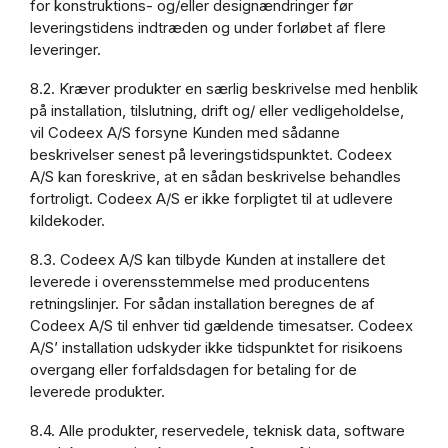
for konstruktions- og/eller designændringer før
leveringstidens indtræden og under forløbet af flere
leveringer.
8.2. Kræver produkter en særlig beskrivelse med henblik
på installation, tilslutning, drift og/ eller vedligeholdelse,
vil Codeex A/S forsyne Kunden med sådanne
beskrivelser senest på leveringstidspunktet. Codeex
A/S kan foreskrive, at en sådan beskrivelse behandles
fortroligt. Codeex A/S er ikke forpligtet til at udlevere
kildekoder.
8.3. Codeex A/S kan tilbyde Kunden at installere det
leverede i overensstemmelse med producentens
retningslinjer. For sådan installation beregnes de af
Codeex A/S til enhver tid gældende timesatser. Codeex
A/S’ installation udskyder ikke tidspunktet for risikoens
overgang eller forfaldsdagen for betaling for de
leverede produkter.
8.4. Alle produkter, reservedele, teknisk data, software