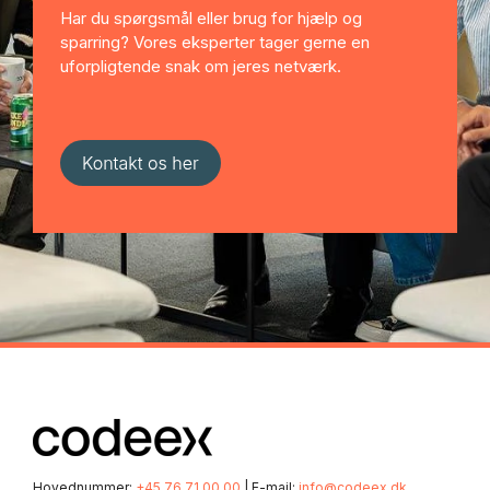
Har du spørgsmål eller brug for hjælp og
sparring? Vores eksperter tager gerne en
uforpligtende snak om jeres netværk.
Hovednummer:
+45 76 71 00 00
| E-mail:
info@codeex.dk