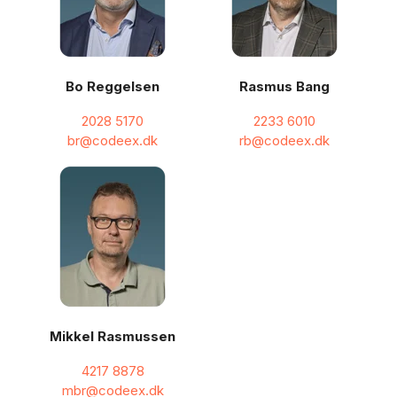
Bo Reggelsen
Rasmus Bang
2028 5170
2233 6010
br@codeex.dk
rb@codeex.dk
Mikkel Rasmussen
4217 8878
mbr@codeex.dk