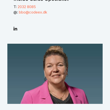
T:
2032 8085
@:
bbo@codeex.dk