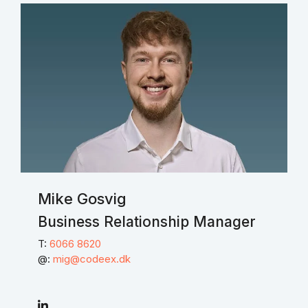
Mike Gosvig
Business Relationship Manager
T:
6066 8620
@:
mig@codeex.dk