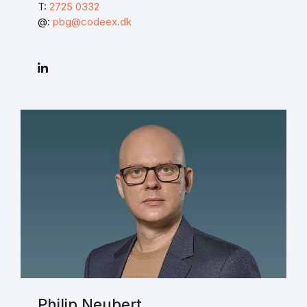
T:
2725 0332
@:
pbg@codeex.dk
Philip Neubert