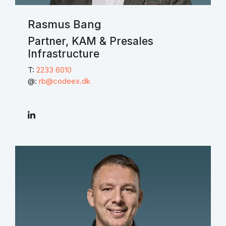
Rasmus Bang
Partner, KAM & Presales
Infrastructure
T:
2233 6010
@:
rb@codeex.dk