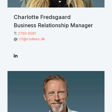
Charlotte Fredsgaard
Business Relationship Manager
T:
2760 6561
@:
cf@codeex.dk