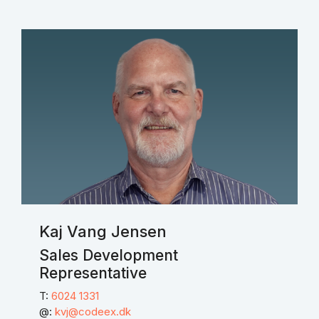
Kaj Vang Jensen
Sales Development
Representative
T:
6024 1331
@:
kvj@codeex.dk