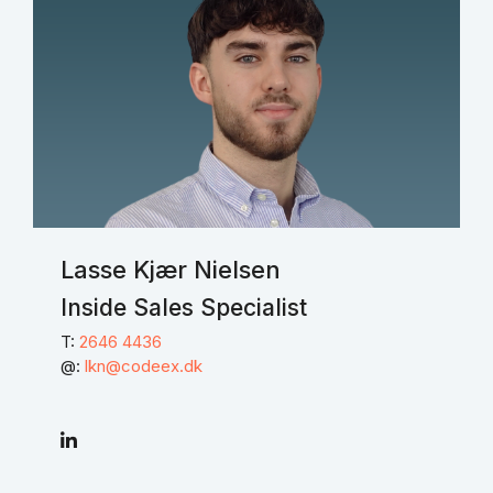
Lasse Kjær Nielsen
Inside Sales Specialist
T:
2646 4436
@:
lkn@codeex.dk