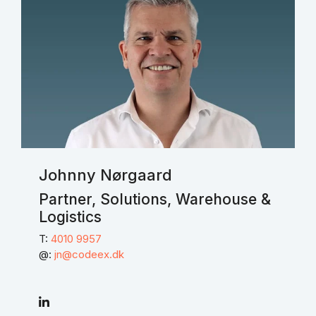
Johnny Nørgaard
Partner, Solutions, Warehouse &
Logistics
T:
4010 9957
@:
jn@codeex.dk