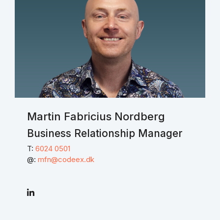
Martin Fabricius Nordberg
Business Relationship Manager
T:
6024 0501
@:
mfn@codeex.dk