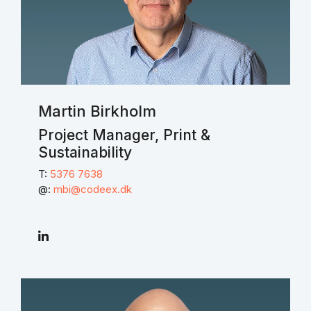
Martin Birkholm
Project Manager, Print &
Sustainability
T:
5376 7638
@:
mbi@codeex.dk