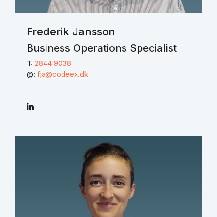
Frederik Jansson
Business Operations Specialist
T:
2844 9038
@:
fja@codeex.dk