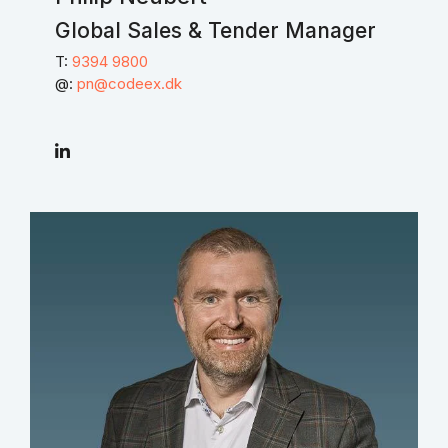
Global Sales & Tender Manager
T:
9394 9800
@:
pn@codeex.dk