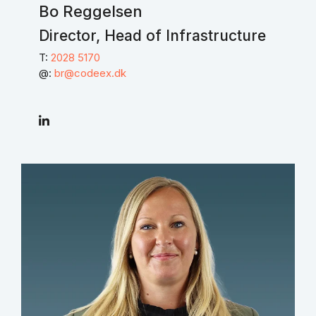
Bo Reggelsen
Director, Head of Infrastructure
T:
2028 5170
@:
br@codeex.dk