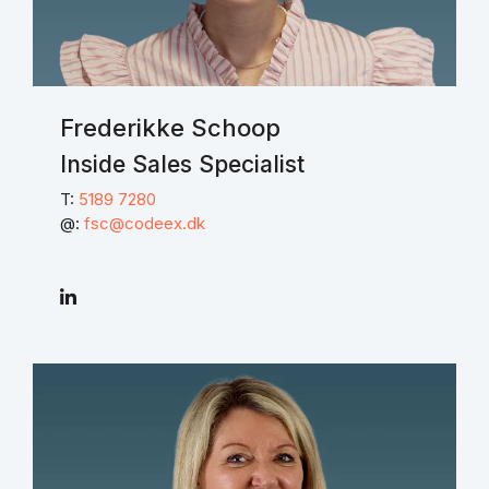
Frederikke Schoop
Inside Sales Specialist
T:
5189 7280
@:
fsc@codeex.dk