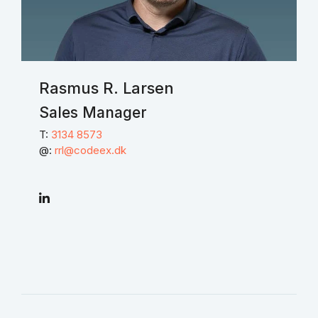
Rasmus R. Larsen
Sales Manager
T:
3134 8573
@:
rrl@codeex.dk