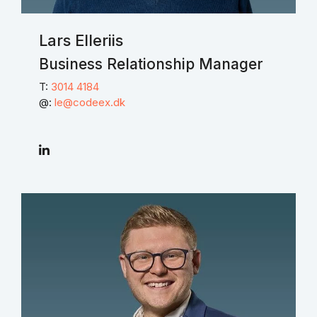
Lars Elleriis
Business Relationship Manager
T:
3014 4184
@:
le@codeex.dk