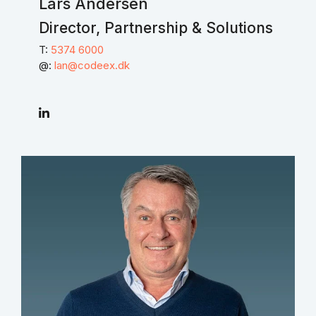
Lars Andersen
Director, Partnership & Solutions
T:
5374 6000
@:
lan@codeex.dk