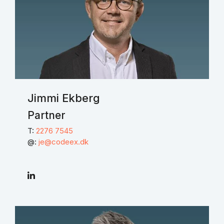
Jimmi Ekberg
Partner
T:
2276 7545
@:
je@codeex.dk