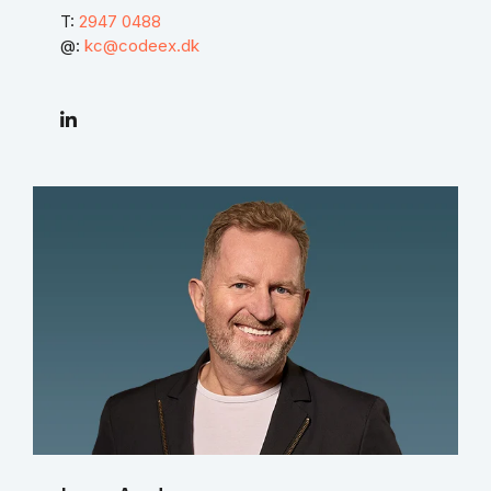
T:
2947 0488
@:
kc@codeex.dk