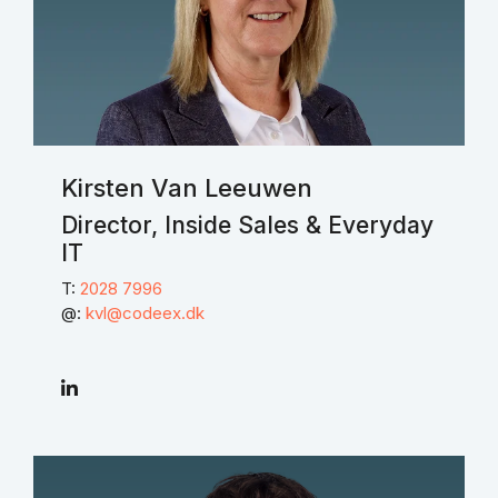
Kirsten Van Leeuwen
Director, Inside Sales & Everyday
IT
T:
2028 7996
@:
kvl@codeex.dk