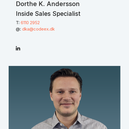
Dorthe K. Andersson
Inside Sales Specialist
T:
6110 2952
@:
dka@codeex.dk