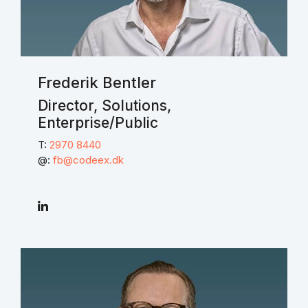
Frederik Bentler
Director, Solutions,
Enterprise/Public
T:
2970 8440
@:
fb@codeex.dk