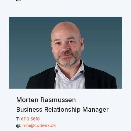
Morten Rasmussen
Business Relationship Manager
T:
6110 5618
@:
mra@codeex.dk