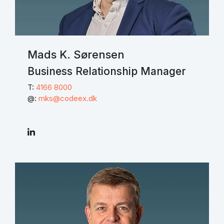
Mads K. Sørensen
Business Relationship Manager
T:
4166 8000
@:
mks@codeex.dk