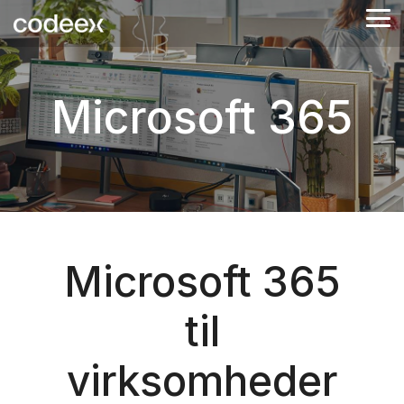
Skip
Tog
to
Me
the
main
content.
Microsoft 365
Microsoft 365
til
virksomheder