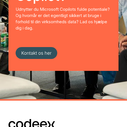
Udnytter du Microsoft Copilots fulde potentiale?
Og hvornår er det egentligt sikkert at bruge i
forhold til din virksomheds data? Lad os hjælpe
dig i dag.