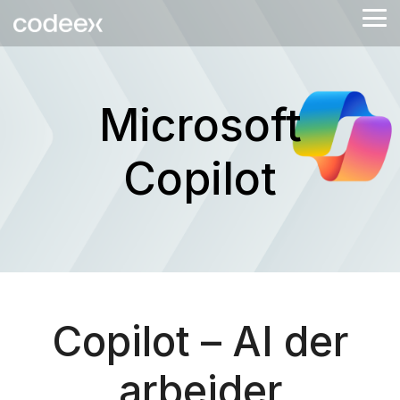
Skip
Tog
to
Me
the
main
content.
Microsoft
Copilot
Copilot – AI der
arbejder