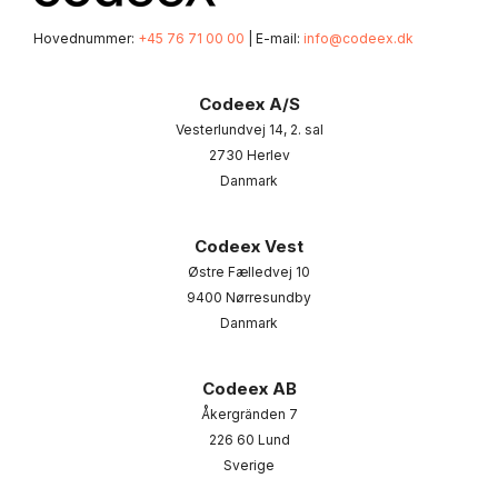
Hovednummer:
+45 76 71 00 00
| E-mail:
info@codeex.dk
Codeex A/S
Vesterlundvej 14, 2. sal
2730 Herlev
Danmark
Codeex Vest
Østre Fælledvej 10
9400 Nørresundby
Danmark
Codeex AB
Åkergränden 7
226 60 Lund
Sverige