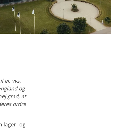
 el, vvs,
 England og
høj grad, at
deres ordre
n lager- og