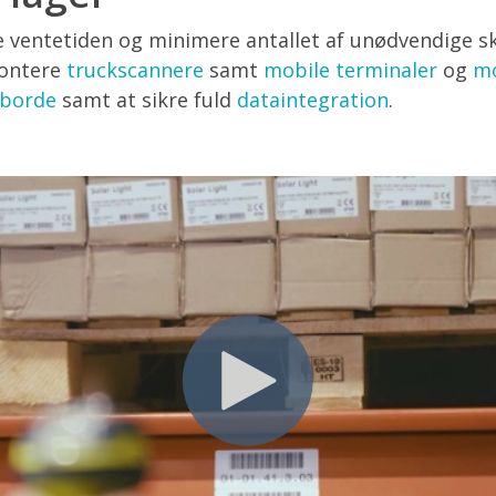
e ventetiden og minimere antallet af unødvendige sk
ontere
truckscannere
samt
mobile terminaler
og
mo
eborde
samt at sikre fuld
dataintegration
.