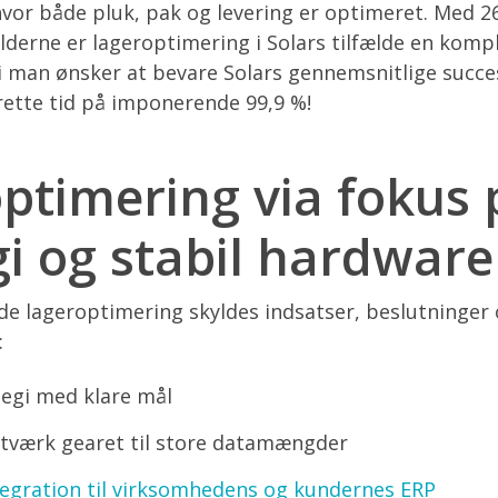
 hvor både pluk, pak og levering er optimeret. Med 2
derne er lageroptimering i Solars tilfælde en kompl
i man ønsker at bevare Solars gennemsnitlige succes
 rette tid på imponerende 99,9 %!
ptimering via fokus 
gi og stabil hardware
lde lageroptimering skyldes indsatser, beslutninger 
:
tegi med klare mål
netværk gearet til store datamængder
egration til virksomhedens og kundernes ERP