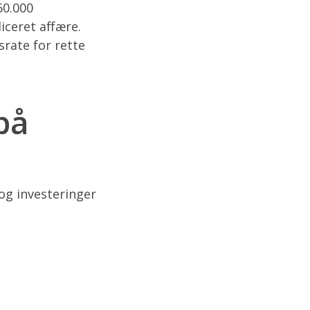
60.000
iceret affære.
rate for rette
på
og investeringer