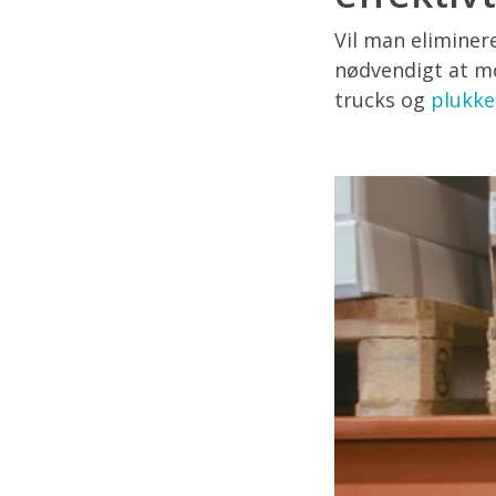
Vil man eliminer
nødvendigt at m
trucks og
plukk