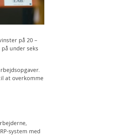
inster på 20 –
 på under seks
 arbejdsopgaver.
 til at overkomme
arbejderne,
 ERP-system med