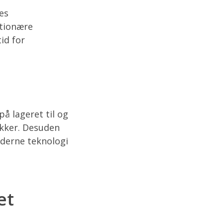
es
ationære
id for
e
å lageret til og
ykker. Desuden
oderne teknologi
et