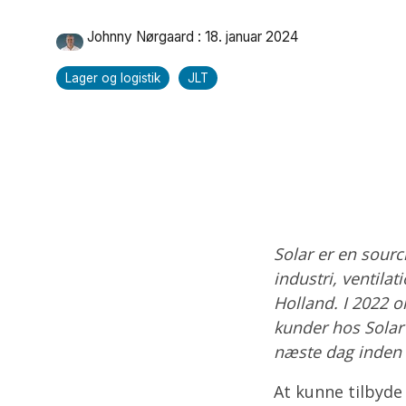
Johnny Nørgaard
:
18. januar 2024
Lager og logistik
JLT
Solar er en sourc
industri, ventila
Holland. I 2022 o
kunder hos Solar 
næste dag inden k
At kunne tilbyde