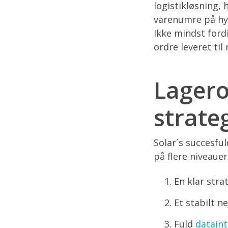
logistikløsning,
varenumre på hyl
Ikke mindst ford
ordre leveret til
Lagero
strate
Solar´s succesfu
på flere niveauer
En klar stra
Et stabilt 
Fuld
dataint