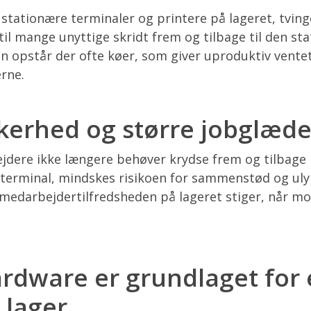
stationære terminaler og printere på lageret, tving
til mange unyttige skridt frem og tilbage til den st
n opstår der ofte køer, som giver uproduktiv ventet
rne.
kerhed og større jobglæd
jdere ikke længere behøver krydse frem og tilbage p
 terminal, mindskes risikoen for sammenstød og ul
 medarbejdertilfredsheden på lageret stiger, når m
ardware er grundlaget for 
 lager