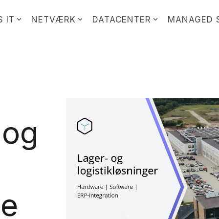
 IT
NETVÆRK
DATACENTER
MANAGED 
 og
se