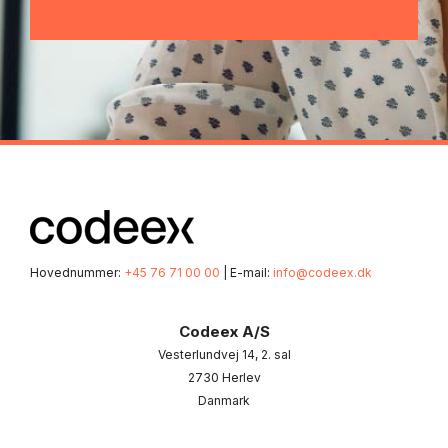
Hovednummer:
+45 76 71 00 00
| E-mail:
info@codeex.dk
Codeex A/S
Vesterlundvej 14, 2. sal
2730 Herlev
Danmark