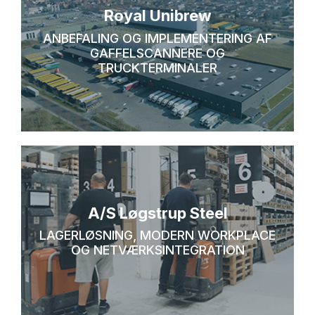
Royal Unibrew
ANBEFALING OG IMPLEMENTERING AF
GAFFELSCANNERE OG
TRUCKTERMINALER
A/S Løgstrup Steel
LAGERLØSNING, MODERN WORKPLACE
OG NETVÆRKSINTEGRATION