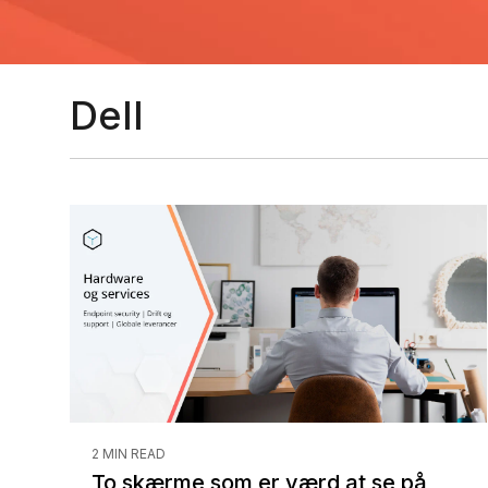
Dell
2 MIN READ
To skærme som er værd at se på