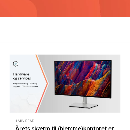
1 MIN READ
Årets skærm til (hjemme)kontoret er