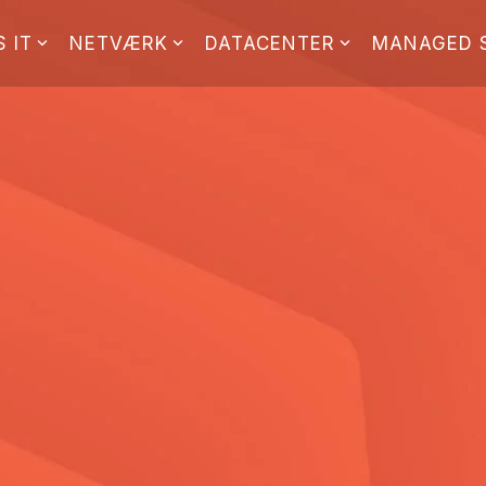
 IT
NETVÆRK
DATACENTER
MANAGED 