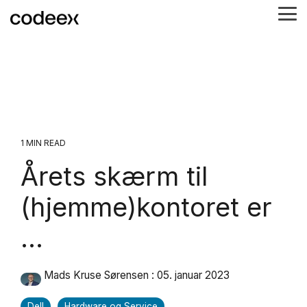
Skip
Tog
to
Me
the
main
content.
1 MIN READ
Årets skærm til
(hjemme)kontoret er
...
Mads Kruse Sørensen
:
05. januar 2023
Dell
Hardware og Service