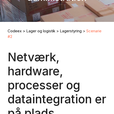
Codeex
>
Lager og logistik
>
Lagerstyring
>
Scenarie
#2
Netværk,
hardware,
processer og
dataintegration er
på plads