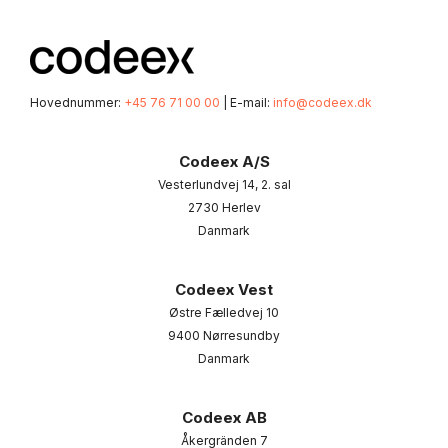
Hovednummer:
+45 76 71 00 00
| E-mail:
info@codeex.dk
Codeex A/S
Vesterlundvej 14, 2. sal
2730 Herlev
Danmark
Codeex Vest
Østre Fælledvej 10
9400 Nørresundby
Danmark
Codeex AB
Åkergränden 7