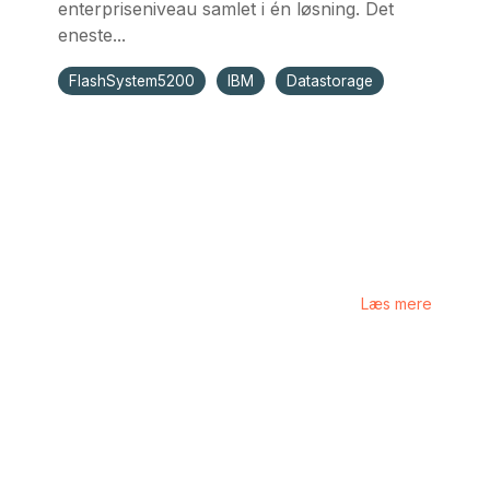
enterpriseniveau samlet i én løsning. Det
eneste...
FlashSystem5200
IBM
Datastorage
Læs mere