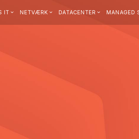
 IT
NETVÆRK
DATACENTER
MANAGED 