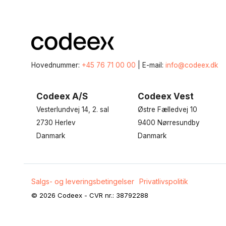
Hovednummer:
+45 76 71 00 00
| E-mail:
info@codeex.dk
Codeex A/S
Codeex Vest
Vesterlundvej 14, 2. sal
Østre Fælledvej 10
2730 Herlev
9400 Nørresundby
Danmark
Danmark
Salgs- og leveringsbetingelser
Privatlivspolitik
© 2026 Codeex - CVR nr.: 38792288