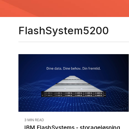
FlashSystem5200
3 MIN READ
IBM FlashSystems - storageløsning