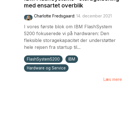
med ensartet overblik
Charlotte Fredsgaard
:
14. december 2021
I vores første blok om IBM FlashSystem
5200 fokuserede vi på hardwaren: Den
fleksible storagekapacitet der understøtter
hele rejsen fra startup til...
FlashSystem5200
IBM
Hardware og Service
Læs mere