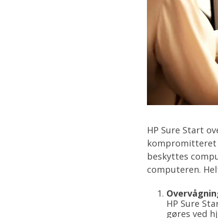
HP Sure Start ov
kompromitteret -
beskyttes comput
computeren. Helt
Overvågning
HP Sure Sta
gøres ved h