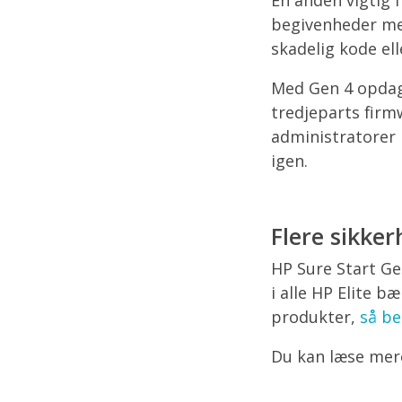
begivenheder med
skadelig kode el
Med Gen 4 opdage
tredjeparts firmw
administratorer 
igen.
Flere sikke
HP Sure Start Ge
i alle HP Elite 
produkter,
så be
Du kan læse me