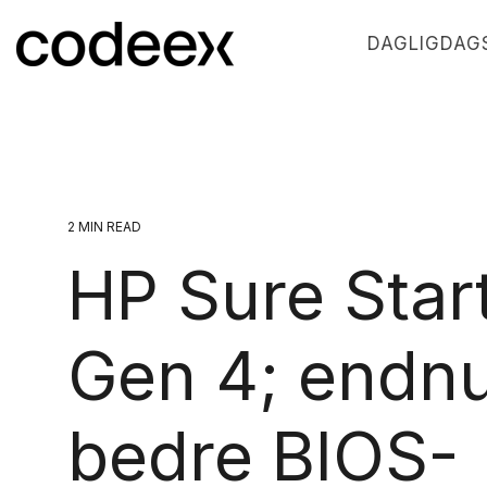
Skip
to
DAGLIGDAGS
the
main
content.
2 MIN READ
HP Sure Star
Gen 4; endn
bedre BIOS-