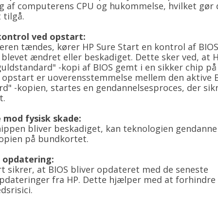
g af computerens CPU og hukommelse, hvilket gør 
 tilgå.
ontrol ved opstart:
en tændes, kører HP Sure Start en kontrol af BIOS f
 blevet ændret eller beskadiget. Dette sker ved, at 
uldstandard" -kopi af BIOS gemt i en sikker chip p
d opstart er uoverensstemmelse mellem den aktive 
d" -kopien, startes en gendannelsesproces, der sikr
t.
 mod fysisk skade:
hippen bliver beskadiget, kan teknologien gendanne
opien på bundkortet.
 opdatering:
t sikrer, at BIOS bliver opdateret med de seneste
pdateringer fra HP. Dette hjælper med at forhindre
dsrisici.