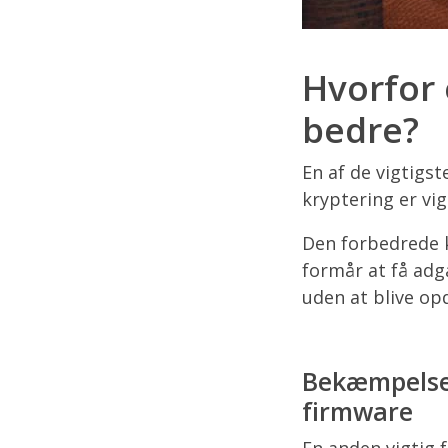
Hvorfor 
bedre?
En af de vigtigs
kryptering er vi
Den forbedrede kr
formår at få adg
uden at blive op
Bekæmpelse 
firmware
En anden vigtig 