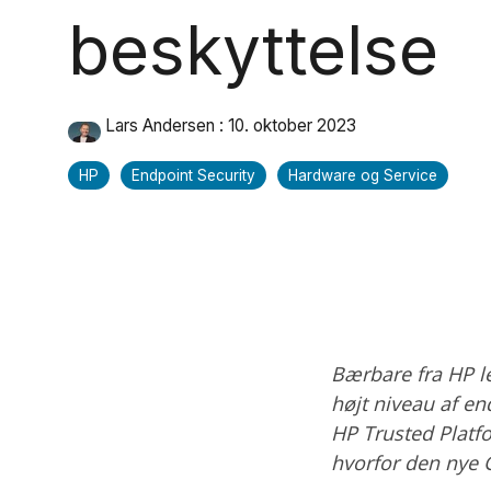
beskyttelse
Lars Andersen
:
10. oktober 2023
HP
Endpoint Security
Hardware og Service
Bærbare fra HP l
højt niveau af en
HP Trusted Platf
hvorfor den nye 