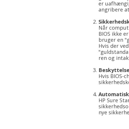
er uafhængi
angribere at
Sikkerhedsk
Når computer
BIOS ikke er
bruger en "g
Hvis der ve
"guldstandar
ren og intak
Beskyttelse
Hvis BIOS-c
sikkerhedsk
Automatisk
HP Sure Star
sikkerhedso
nye sikkerhe