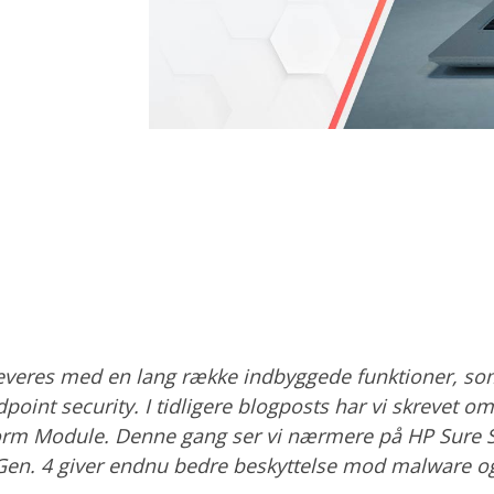
everes med en lang række indbyggede funktioner, som
dpoint security. I tidligere blogposts har vi skrevet o
orm Module. Denne gang ser vi nærmere på HP Sure S
Gen. 4 giver endnu bedre beskyttelse mod malware og