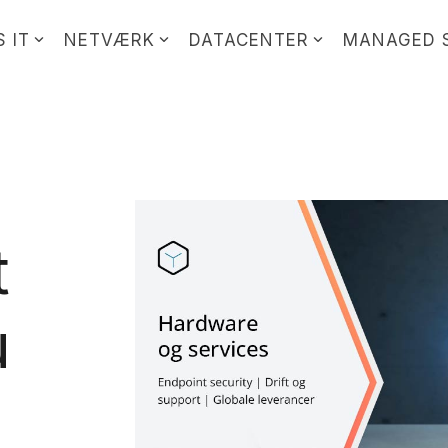
 IT
NETVÆRK
DATACENTER
MANAGED 
t
u