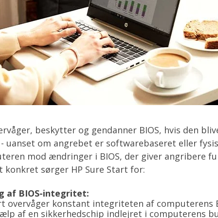
ervåger, beskytter og gendanner BIOS, hvis den bliv
 uanset om angrebet er softwarebaseret eller fysi
eren mod ændringer i BIOS, der giver angribere ful
 konkret sørger HP Sure Start for:
 af BIOS-integritet:
rt overvåger konstant integriteten af computerens 
jælp af en sikkerhedschip indlejret i computerens 