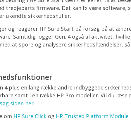
 tredjeparts firmware. Det kan fx være software, 
ler ukendte sikkerhedshuller.
r og reagerer HP Sure Start på forsøg på at ændre
are. Samtidig logger Gen. 4 også al aktivitet, hvilket
med at spore og analysere sikkerhedshændelser, så 
rhedsfunktioner
n 4 plus en lang række andre indbyggede sikkerheds
bærbare samt i en række HP Pro modeller. Vil du læs
søg siden her
.
re om
HP Sure Click
og
HP Trusted Platform Module