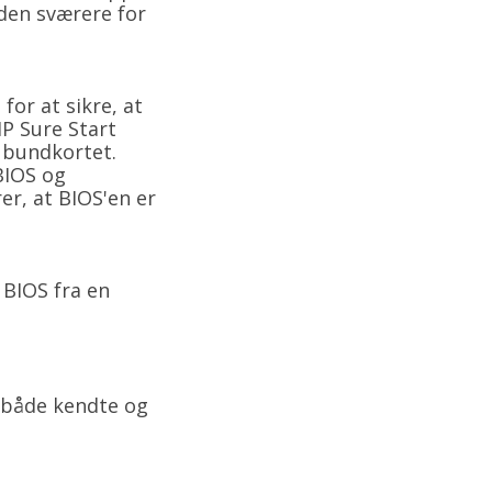
den sværere for
or at sikre, at
HP Sure Start
å bundkortet.
BIOS og
er, at BIOS'en er
 BIOS fra en
 både kendte og