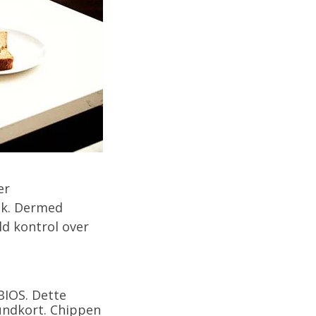
er
sk. Dermed
d kontrol over
BIOS. Dette
bundkort. Chippen