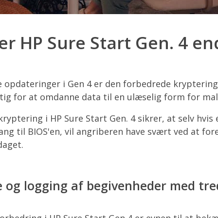
er HP Sure Start Gen. 4 e
te opdateringer i Gen 4 er den forbedrede kryptering
gtig for at omdanne data til en ulæselig form for ma
yptering i HP Sure Start Gen. 4 sikrer, at selv hvis
ang til BIOS'en, vil angriberen have svært ved at fo
daget.
og logging af begivenheder med tre
forbedring i HP Sure Start Gen 4 er evnen til at be