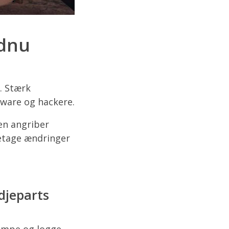
ndnu
. Stærk
lware og hackere.
 en angriber
retage ændringer
djeparts
kæmpe og logge