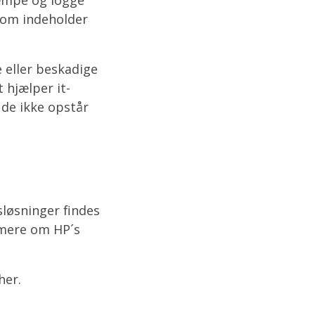
som indeholder
 eller beskadige
 hjælper it-
de ikke opstår
løsninger findes
e mere om HP´s
her.