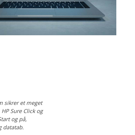
 sikrer et meget
m HP Sure Click og
tart og på,
 datatab.