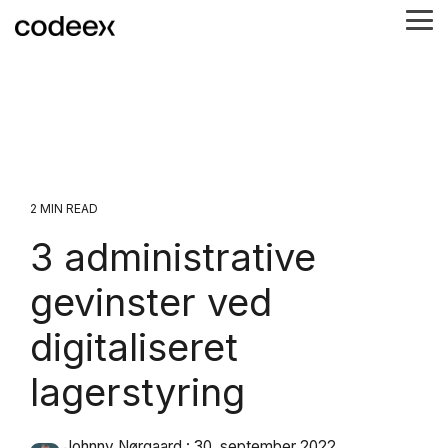
Skip
Tog
to
Me
the
main
content.
2 MIN READ
3 administrative
gevinster ved
digitaliseret
lagerstyring
Johnny Nørgaard
:
30. september 2022