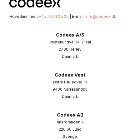
Hovednummer:
+45 76 71 00 00
| E-mail:
info@codeex.dk
Codeex A/S
Vesterlundvej 14, 2. sal
2730 Herlev
Danmark
Codeex Vest
Østre Fælledvej 10
9400 Nørresundby
Danmark
Codeex AB
Åkergränden 7
226 60 Lund
Sverige