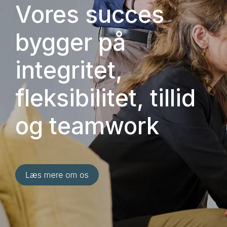
Vores succes
bygger på
integritet,
fleksibilitet, tillid
og teamwork