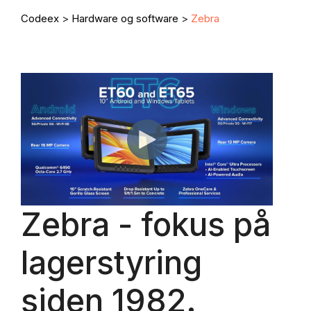
Codeex
>
Hardware og software
>
Zebra
Zebra - fokus på
lagerstyring
siden 1982.