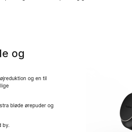
de og
øjreduktion og en til
lige
tra bløde ørepuder og
d by.