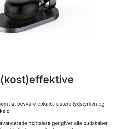
(kost)effektive
 nemt at besvare opkald, justere lydstyrken og
pkald.
avancerede højttalere gengiver alle budskaber