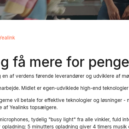
Yealink
og få mere for peng
 og en af verdens førende leverandører og udviklere af 
marbejde. Midlet er egen-udviklede high-end teknologier
erne vil betale for effektive teknologier og løsninger -
 af Yealinks topsælgere.
icrophones, tydelig "busy light" fra alle vinkler, fuld in
opladning: 5 minutters opladning giver 4 timers musik o