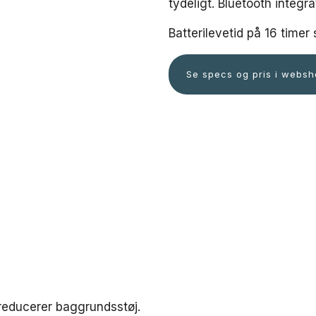
tydeligt. Bluetooth integr
Batterilevetid på 16 time
Se specs og pris i webs
 reducerer baggrundsstøj.