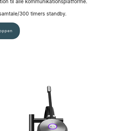
ation til alle kommunikationsplatforme.
r samtale/300 timers standby.
hoppen