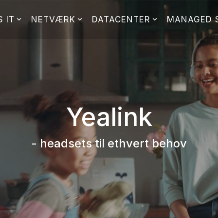
 IT
NETVÆRK
DATACENTER
MANAGED 
Yealink
- headsets til ethvert behov