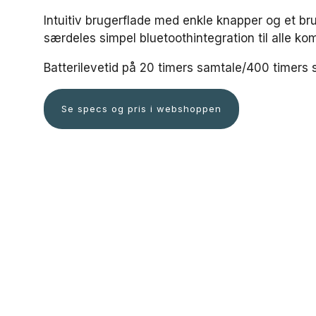
Intuitiv brugerflade med enkle knapper og et br
særdeles simpel bluetoothintegration til alle k
Batterilevetid på
20 timers samtale/400 timers 
Se specs og pris i webshoppen