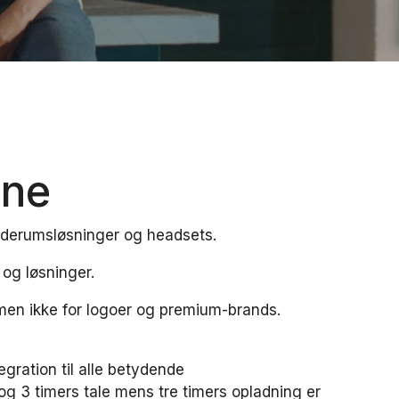
ene
møderumsløsninger og headsets.
 og løsninger.
 men ikke for logoer og premium-brands.
tegration til alle betydende
g 3 timers tale mens tre timers opladning er