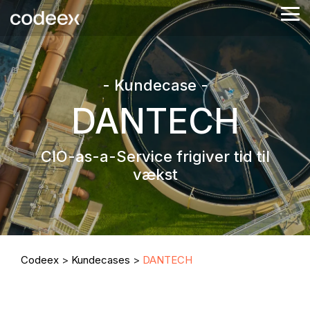
Skip
Tog
to
Me
the
main
content.
- Kundecase -
DANTECH
CIO-as-a-Service frigiver tid til
vækst
Codeex
>
Kundecases
>
DANTECH