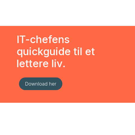
IT-chefens
quickguide til et
lettere liv.