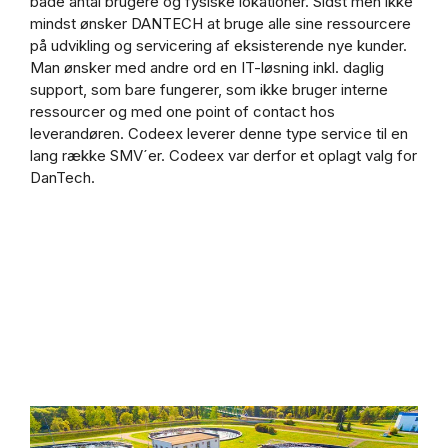
både antal brugere og fysiske lokationer. Sidst men ikke
mindst ønsker DANTECH at bruge alle sine ressourcere
på udvikling og servicering af eksisterende nye kunder.
Man ønsker med andre ord en IT-løsning inkl. daglig
support, som bare fungerer, som ikke bruger interne
ressourcer og med one point of contact hos
leverandøren. Codeex leverer denne type service til en
lang række SMV´er. Codeex var derfor et oplagt valg for
DanTech.