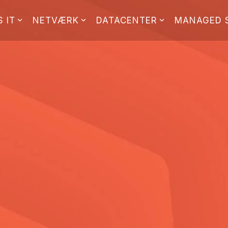
 IT
NETVÆRK
DATACENTER
MANAGED 