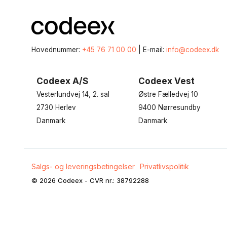
Hovednummer:
+45 76 71 00 00
| E-mail:
info@codeex.dk
Codeex A/S
Codeex Vest
Vesterlundvej 14, 2. sal
Østre Fælledvej 10
2730 Herlev
9400 Nørresundby
Danmark
Danmark
Salgs- og leveringsbetingelser
Privatlivspolitik
© 2026 Codeex - CVR nr.: 38792288