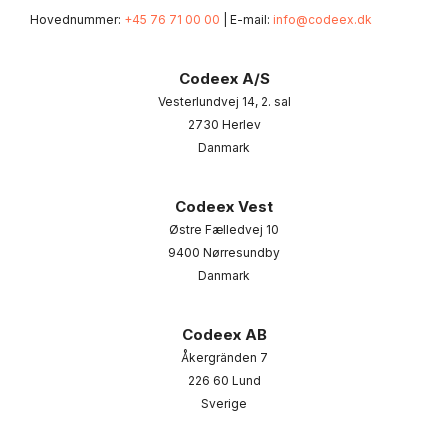
Hovednummer:
+45 76 71 00 00
| E-mail:
info@codeex.dk
Codeex A/S
Vesterlundvej 14, 2. sal
2730 Herlev
Danmark
Codeex Vest
Østre Fælledvej 10
9400 Nørresundby
Danmark
Codeex AB
Åkergränden 7
226 60 Lund
Sverige