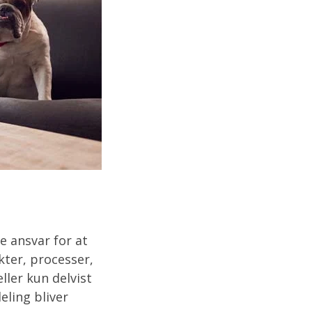
e ansvar for at
kter, processer,
ller kun delvist
eling bliver