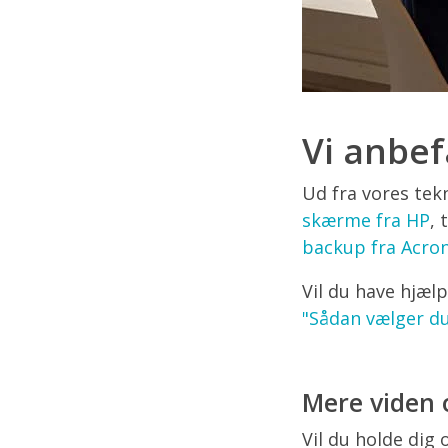
Vi anbefa
Ud fra vores tek
skærme fra HP
, 
backup fra Acron
Vil du have hjælp
"Sådan vælger du
Mere viden o
Vil du holde dig