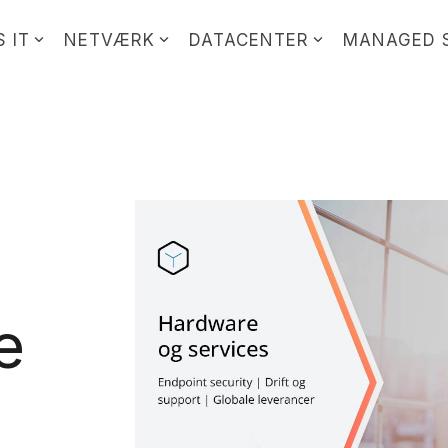
 IT
NETVÆRK
DATACENTER
MANAGED 
e