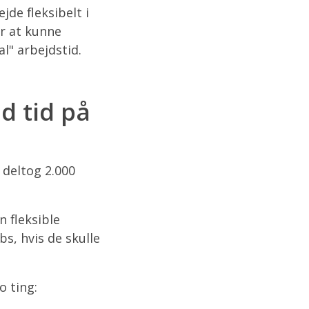
jde fleksibelt i
or at kunne
l" arbejdstid.
ld tid på
 deltog 2.000
n fleksible
bs, hvis de skulle
o ting: