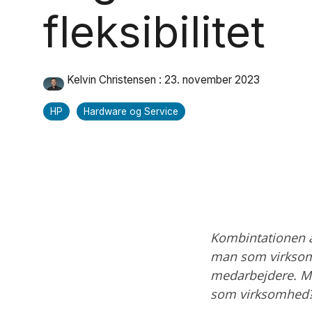
fleksibilitet
Kelvin Christensen
:
23. november 2023
HP
Hardware og Service
Kombintationen a
man som virksomhe
medarbejdere. Men
som virksomhed?