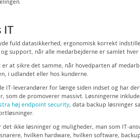
elingen.
s IT
byde fuld datasikkerhed, ergonomisk korrekt indstill
e og support, når alle medarbejderne er samlet hver
 er at sikre det samme, når hovedparten af medarb
n, i udlandet eller hos kunderne.
le IT-leverandører for længe siden indset og har der
er, som de promoverer massivt. Løsningerne inklude
tra høj endpoint security
, data backup løsninger sa
ortløsninger.
 det ikke løsninger og muligheder, man som IT-ansv
snarere, hvilken hardware, hvilken software, backu