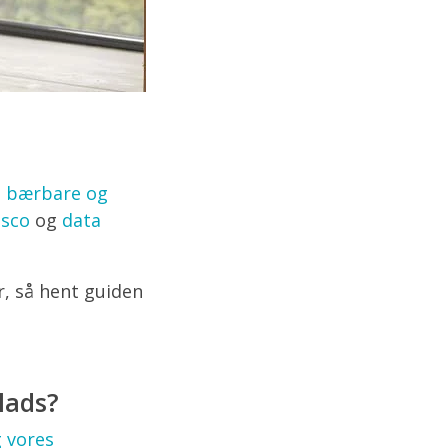
i
bærbare og
isco
og
data
er, så hent guiden
lads?
g vores