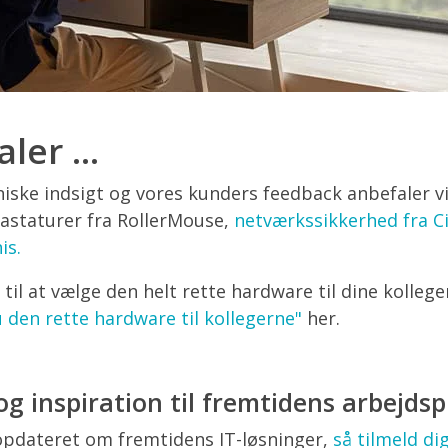
ler ...
niske indsigt og vores kunders feedback anbefaler v
tastaturer fra RollerMouse,
netværkssikkerhed fra C
is.
 til at vælge den helt rette hardware til dine kolleg
 den rette hardware til kollegerne"
her.
g inspiration til fremtidens arbejdsp
 opdateret om fremtidens IT-løsninger,
så tilmeld di