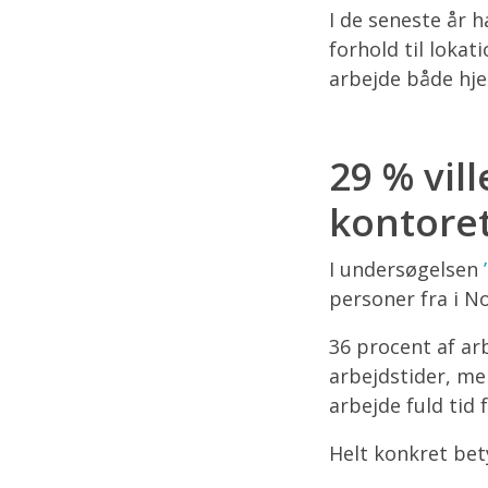
I de seneste år h
forhold til loka
arbejde både hje
29 % vill
kontore
I undersøgelsen
personer fra i N
36 procent af arb
arbejdstider, men
arbejde fuld tid
Helt konkret bet