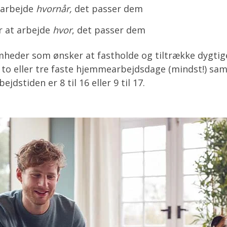
t arbejde
hvornår,
det passer dem
r at arbejde
hvor
, det passer dem
mheder som ønsker at fastholde og tiltrække dygti
e to eller tre faste hjemmearbejdsdage (mindst!) samt
jdstiden er 8 til 16 eller 9 til 17.