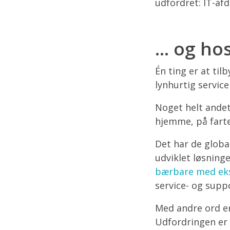
udfordret: IT-afd
... og ho
Én ting er at til
lynhurtig servic
Noget helt andet
hjemme, på farte
Det har de globa
udviklet løsning
bærbare med eks
service- og supp
Med andre ord er
Udfordringen er 