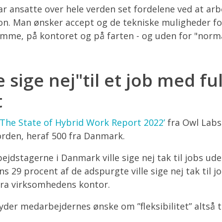
ar ansatte over hele verden set fordelene ved at arbe
tion. Man ønsker accept og de tekniske muligheder f
mme, på kontoret og på farten - og uden for "norma
e sige nej"til et job med fu
t
’The State of Hybrid Work Report 2022’
fra Owl Labs
orden, heraf 500 fra Danmark.
ejdstagerne i Danmark ville sige nej tak til jobs ude
s 29 procent af de adspurgte ville sige nej tak til jo
 fra virksomhedens kontor.
yder medarbejdernes ønske om ”fleksibilitet” altså t