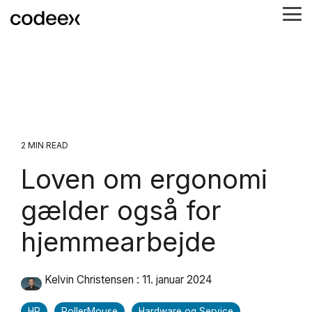
Skip
Tog
to
Me
the
main
content.
2 MIN READ
Loven om ergonomi
gælder også for
hjemmearbejde
Kelvin Christensen
:
11. januar 2024
HP
RollerMouse
Hardware og Service