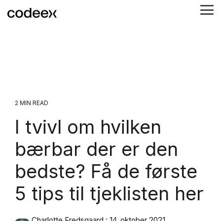
Skip
Tog
to
Me
the
main
content.
2 MIN READ
I tvivl om hvilken
bærbar der er den
bedste? Få de første
5 tips til tjeklisten her
Charlotte Fredsgaard
:
14. oktober 2021