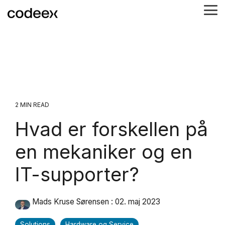
Skip
Tog
to
Me
the
main
content.
2 MIN READ
Hvad er forskellen på
en mekaniker og en
IT-supporter?
Mads Kruse Sørensen
:
02. maj 2023
Solutions
Hardware og Service