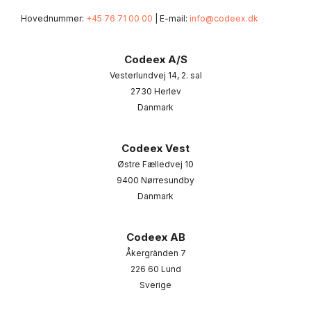
Hovednummer:
+45 76 71 00 00
| E-mail:
info@codeex.dk
Codeex A/S
Vesterlundvej 14, 2. sal
2730 Herlev
Danmark
Codeex Vest
Østre Fælledvej 10
9400 Nørresundby
Danmark
Codeex AB
Åkergränden 7
226 60 Lund
Sverige