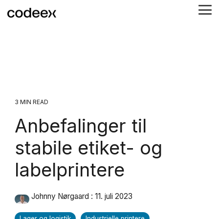
Skip
Tog
to
Me
the
main
content.
3 MIN READ
Anbefalinger til
stabile etiket- og
labelprintere
Johnny Nørgaard
:
11. juli 2023
Lager og logistik
Industrielle printere