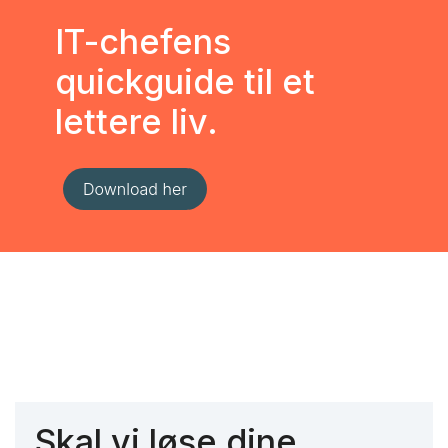
IT-chefens
quickguide til et
lettere liv.
Skal vi løse dine