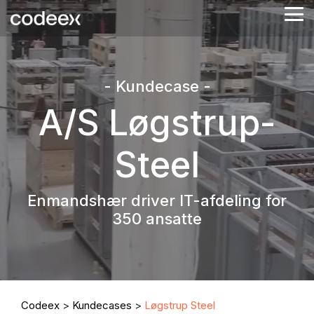
Skip
Tog
to
Me
the
main
content.
- Kundecase -
A/S Løgstrup-
Steel
Enmandshær driver IT-afdeling for
350 ansatte
Codeex
>
Kundecases
>
Løgstrup Steel