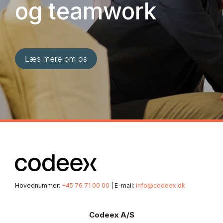
og teamwork
Hovednummer:
+45 76 71 00 00
| E-mail:
info@codeex.dk
Codeex A/S