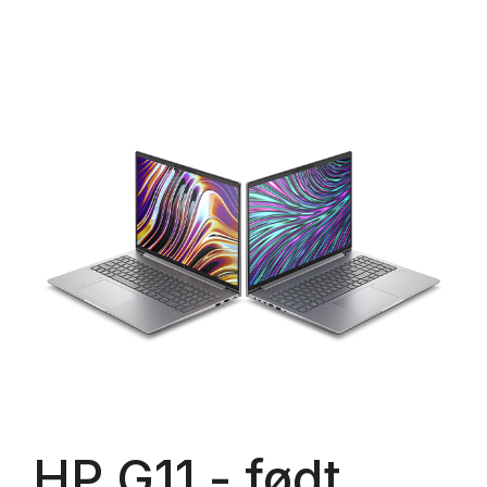
HP G11 - født