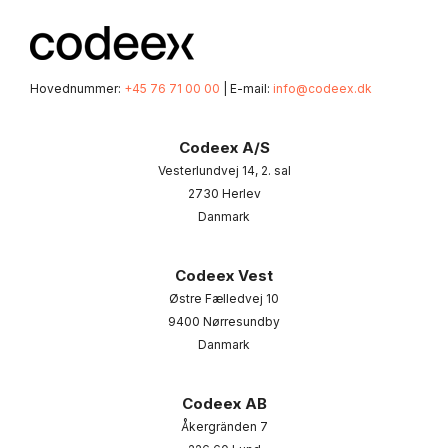
Hovednummer:
+45 76 71 00 00
| E-mail:
info@codeex.dk
Codeex A/S
Vesterlundvej 14, 2. sal
2730 Herlev
Danmark
Codeex Vest
Østre Fælledvej 10
9400 Nørresundby
Danmark
Codeex AB
Åkergränden 7