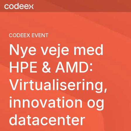
Skip
to
the
main
content.
CODEEX EVENT
Nye veje med
HPE & AMD:
Virtualisering,
innovation og
datacenter