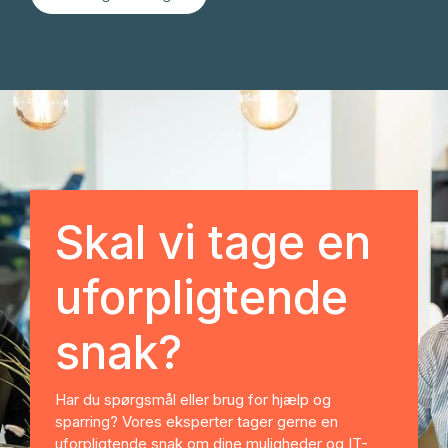
Skal vi tage en
uforpligtende
snak?
Har du spørgsmål eller brug for hjælp og
sparring? Vores eksperter tager gerne en
uforpligtende snak om dine muligheder og IT-