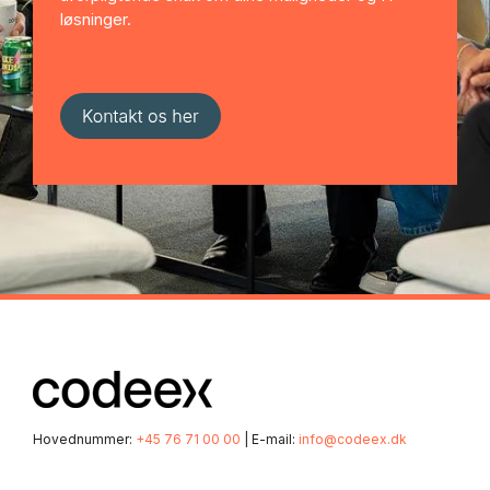
løsninger.
Hovednummer:
+45 76 71 00 00
| E-mail:
info@codeex.dk