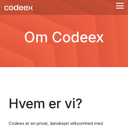
Skip
Tog
to
Me
the
main
content.
Om Codeex
Hvem er vi?
Codeex er en privat, danskejet virksomhed med