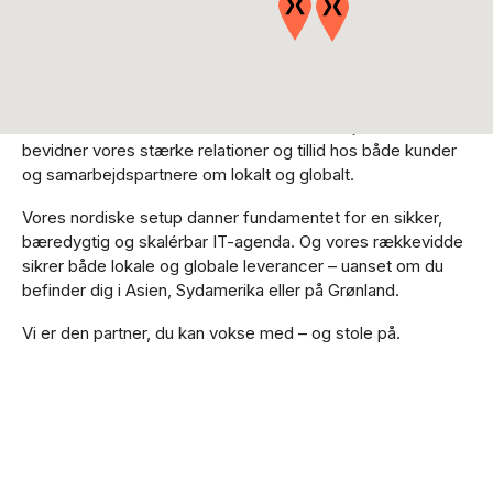
Norden
Codeex er en solid og erfaren IT-virksomhed i Norden,
hvilket er en del af vores ambitiøse vækstrejse. Det
bevidner vores stærke relationer og tillid hos både kunder
og samarbejdspartnere om lokalt og globalt.
Vores nordiske setup danner fundamentet for en sikker,
bæredygtig og skalérbar IT-agenda. Og vores rækkevidde
sikrer både lokale og globale leverancer – uanset om du
befinder dig i Asien, Sydamerika eller på Grønland.
Vi er den partner, du kan vokse med – og stole på.