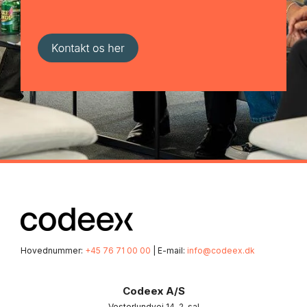
Hovednummer:
+45 76 71 00 00
| E-mail:
info@codeex.dk
Codeex A/S
Vesterlundvej 14, 2. sal