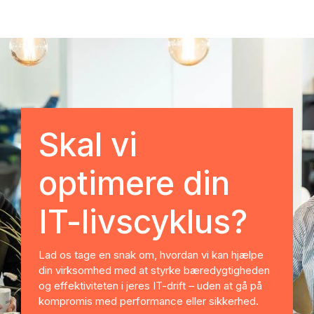
Skal vi
optimere din
IT-livscyklus?
Lad os tage en snak om, hvordan vi kan hjælpe
din virksomhed med at styrke bæredygtigheden
og effektiviteten i jeres IT-drift – uden at gå på
kompromis med performance eller sikkerhed.