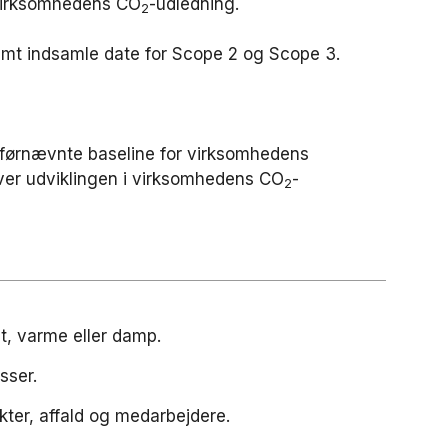
l virksomhedens CO
-udledning.
2
samt indsamle date for Scope 2 og Scope 3.
 førnævnte baseline for virksomhedens
over udviklingen i virksomhedens CO
-
2
tet, varme eller damp.
sser.
ukter, affald og medarbejdere.