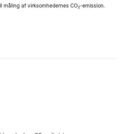
il måling af virksomhedernes CO
-emission.
2