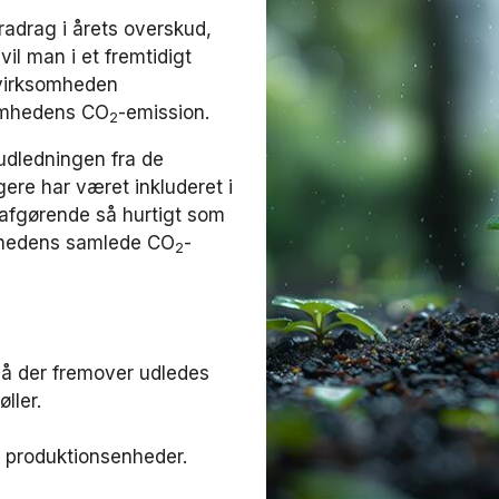
adrag i årets overskud,
il man i et fremtidigt
 virksomheden
somhedens CO
-emission.
2
 udledningen fra de
gere har været inkluderet i
t afgørende så hurtigt som
mhedens samlede CO
-
2
så der fremover udledes
ller.
et produktionsenheder.