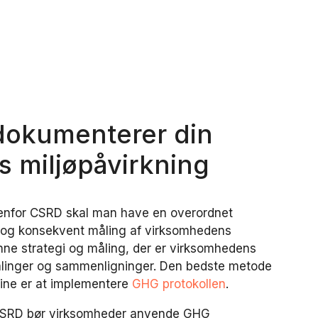
dokumenterer din
 miljøpåvirkning
denfor CSRD skal man have en overordnet
t og konsekvent måling af virksomhedens
enne strategi og måling, der er virksomhedens
målinger og sammenligninger. Den bedste metode
eline er at implementere
GHG protokollen
.
SRD bør virksomheder anvende
GHG