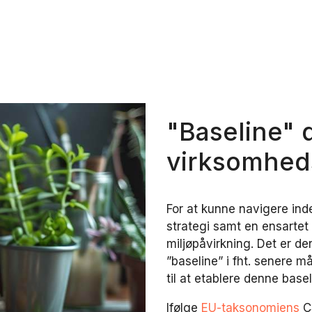
"Baseline" 
virksomheds
For at kunne navigere in
strategi samt en ensarte
miljøpåvirkning. Det er d
”baseline” i fht. senere 
til at etablere denne bas
Ifølge
EU-taksonomiens
C