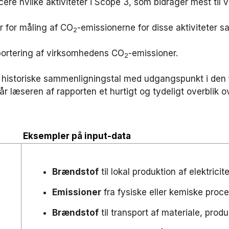
icere hvilke aktiviteter i Scope 3, som bidrager mest ti
 for måling af CO
-emissionerne for disse aktiviteter 
2
portering af virksomhedens CO
-emissioner.
2
et historiske sammenligningstal med udgangspunkt i den
r læseren af rapporten et hurtigt og tydeligt overblik 
Eksempler på input-data
Brændstof
til lokal produktion af elektrici
Emissioner
fra fysiske eller kemiske proce
Brændstof
til transport af materiale, prod