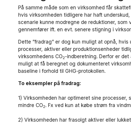
På samme måde som en virksomhed får skattefr
hvis virksomheden tidligere har haft underskud, v
scenarie kunne modregne de reduktioner, som
gennemfører ift. en evt. senere stigning i virk
Dette ”fradrag” er dog kun muligt at opnå, hvis
processer, aktiver eller produktionsenheder tidli
virksomhedens CO
-indberetning. Derfor er de
2
muligt at få beregnet og dokumenteret virkso
baseline i forhold til GHG-protokollen.
To eksempler på fradrag:
1) Virksomheden har optimeret sine processer, 
mindre CO
. Fx ved kun at købe strøm fra vindmø
2
2) Virksomheden har frasolgt aktiver eller lukk