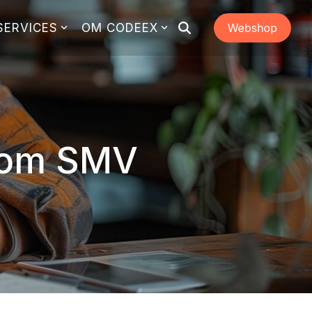
SERVICES
OM CODEEX
som SMV