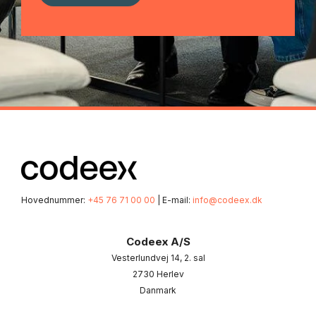
Hovednummer:
+45 76 71 00 00
| E-mail:
info@codeex.dk
Codeex A/S
Vesterlundvej 14, 2. sal
2730 Herlev
Danmark