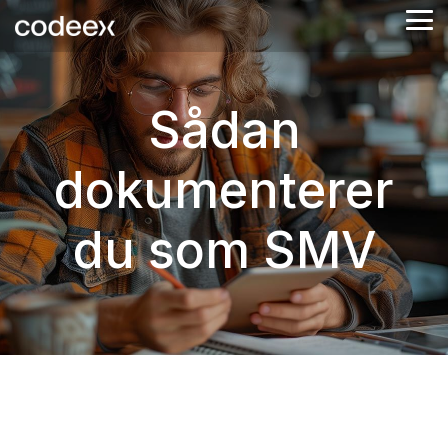
Skip
Tog
to
Me
the
main
content.
Sådan
dokumenterer
du som SMV