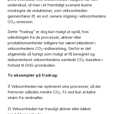
underskud, vil man i et fremtidigt scenarie kunne
modregne de reduktioner, som virksomheden
gennemfører ift. en evt. senere stigning i virksomhedens
CO
-emission.
2
Dette ”fradrag” er dog kun muligt at opnå, hvis
udledningen fra de processer, aktiver eller
produktionsenheder tidligere har været inkluderet i
virksomhedens CO
-indberetning. Derfor er det
2
afgørende så hurtigt som muligt at få beregnet og
dokumenteret virksomhedens samlede CO
-baseline i
2
forhold til GHG-protokollen.
To eksempler på fradrag:
1) Virksomheden har optimeret sine processer, så der
fremover udledes mindre CO
. Fx ved kun at købe
2
strøm fra vindmøller.
2) Virksomheden har frasolgt aktiver eller lukket