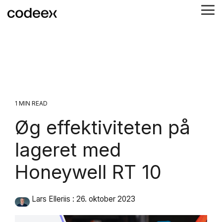
Skip
Tog
to
Me
the
main
content.
1 MIN READ
Øg effektiviteten på
lageret med
Honeywell RT 10
Lars Elleriis
:
26. oktober 2023