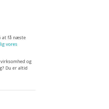
å at få næste
dig vores
n virksomhed og
g? Du er altid