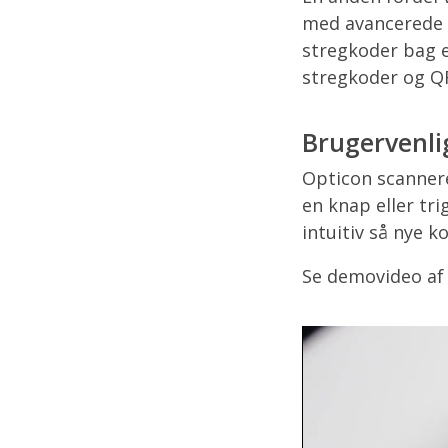
med avancerede s
stregkoder bag e
stregkoder og Q
Brugervenli
Opticon scannere
en knap eller tr
intuitiv så nye k
Se demovideo af