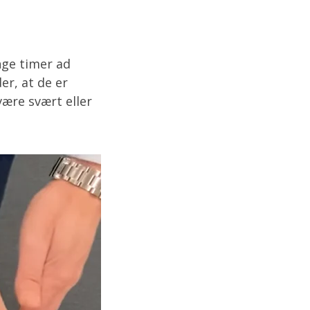
nge timer ad
er, at de er
 være svært eller