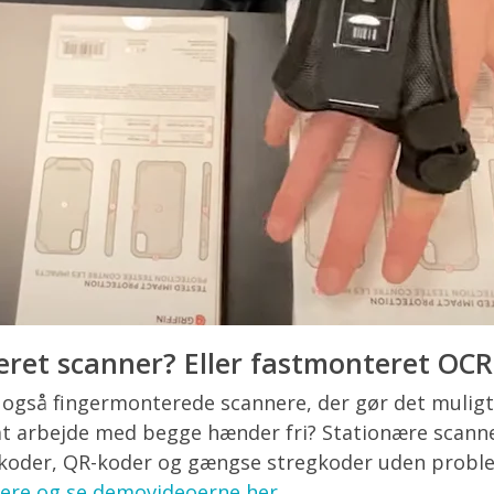
ret scanner? Eller fastmonteret OCR
 også fingermonterede scannere, der gør det muligt
t arbejde med begge hænder fri? Stationære scann
koder, QR-koder og gængse stregkoder uden proble
ere og se demovideoerne her
.