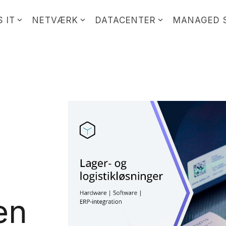
 IT
NETVÆRK
DATACENTER
MANAGED 
en