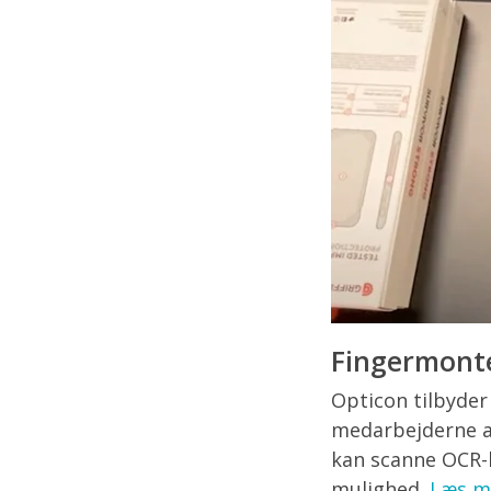
Fingermonte
Opticon tilbyder
medarbejderne a
kan scanne OCR-
mulighed.
Læs m