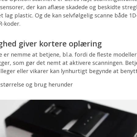
ensorer, der kan aflæse skadede og beskidte stregk
t lag plastic. Og de kan selvfølgelig scanne både 1D
R-koder.
ghed giver kortere oplæring
 er nemme at betjene, bl.a. fordi de fleste modelle
igger, som gør det nemt at aktivere scanningen. Bet
olleger eller vikarer kan lynhurtigt begynde at beny
 størrelse og brug herunder