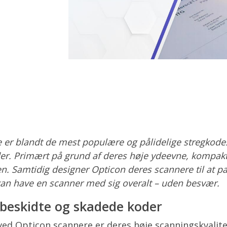
 er blandt de mest populære og pålidelige stregkodes
er. Primært på grund af deres høje ydeevne, kompak
n. Samtidig designer Opticon deres scannere til at 
kan have en scanner med sig overalt – uden besvær.
beskidte og skadede koder
ved Opticon scannere er deres høje scanningskvalite