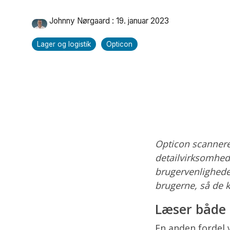
Johnny Nørgaard
:
19. januar 2023
Lager og logistik
Opticon
Opticon scannere
detailvirksomhed
brugervenlighede
brugerne, så de 
Læser både 
En anden fordel 