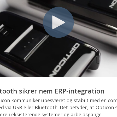
tooth sikrer nem ERP-integration
ticon kommuniker ubesværet og stabilt med en com
 via USB eller Bluetooth. Det betyder, at Opticon 
ere i eksisterende systemer og arbejdsgange.