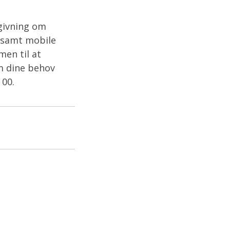
givning om
g samt mobile
men til at
m dine behov
 00.