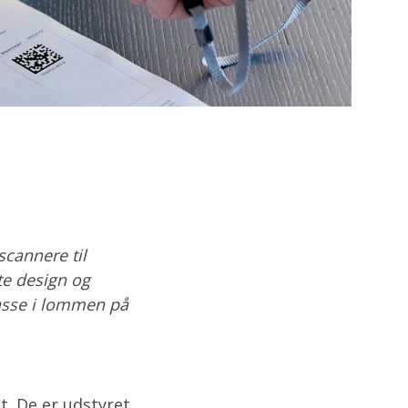
cannere til
te design og
passe i lommen på
t. De er udstyret