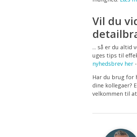
Vil du v
detailb
... så er du alti
uges tips til eff
nyhedsbrev her
-
Har du brug for 
dine kollegaer? E
velkommen til at