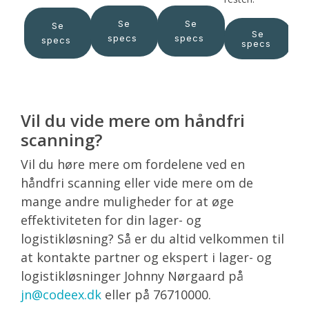
Se
Se
Se
Se
specs
specs
specs
specs
Vil du vide mere om håndfri
scanning?
Vil du høre mere om fordelene ved en
håndfri scanning eller vide mere om de
mange andre muligheder for at øge
effektiviteten for din lager- og
logistikløsning? Så er du altid velkommen til
at kontakte partner og ekspert i lager- og
logistikløsninger Johnny Nørgaard på
jn@codeex.dk
eller på 76710000.