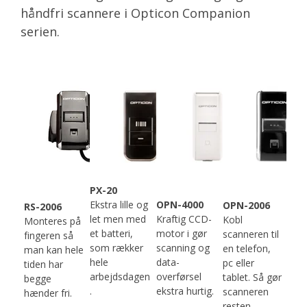
håndfri scannere i Opticon Companion
serien.
PX-20
Ekstra lille og
OPN-4000
OPN-2006
RS-2006
let men med
Kraftig CCD-
Kobl
Monteres på
et batteri,
motor i gør
scanneren til
fingeren så
som rækker
scanning og
en telefon,
man kan hele
hele
data-
pc eller
tiden har
arbejdsdagen
overførsel
tablet. Så gør
begge
.
ekstra hurtig.
scanneren
hænder fri.
resten.