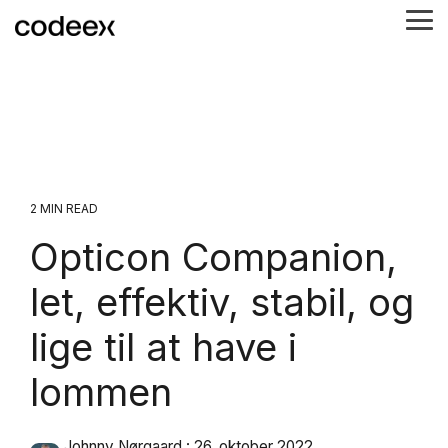
Skip
Tog
to
Me
the
main
content.
2 MIN READ
Opticon Companion,
let, effektiv, stabil, og
lige til at have i
lommen
Johnny Nørgaard
:
26. oktober 2022