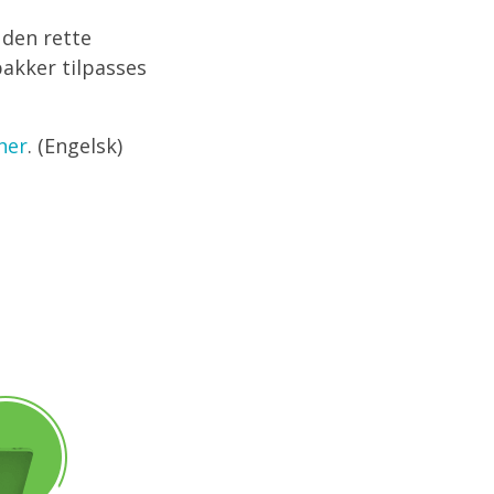
 den rette
pakker tilpasses
her
. (Engelsk)