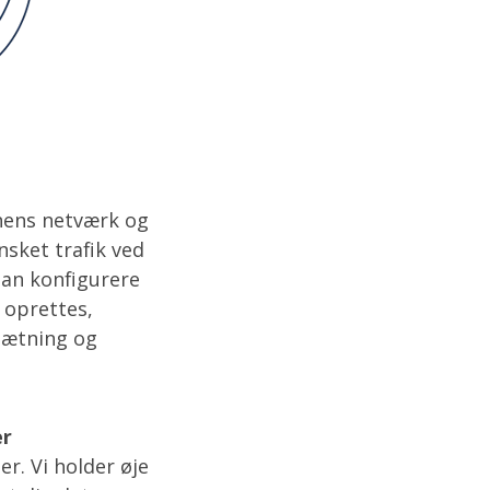
nens netværk og
nsket trafik ved
 man konfigurere
 oprettes,
sætning og
er
er. Vi holder øje