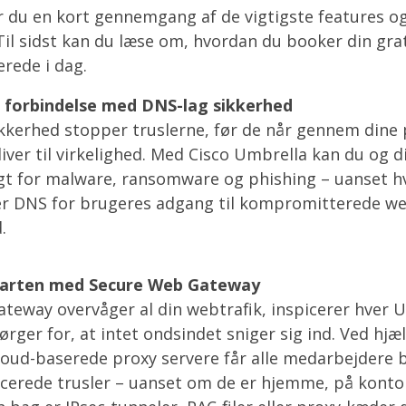
år du en kort gennemgang af de vigtigste features o
Til sidst kan du læse om, hvordan du booker din gra
erede i dag.
 forbindelse med DNS-lag sikkerhed
kkerhed stopper truslerne, før de når gennem dine 
iver til virkelighed. Med Cisco Umbrella kan du og d
t for malware, ransomware og phishing – uanset hvo
er DNS for brugeres adgang til kompromitterede w
.
farten med Secure Web Gateway
eway overvåger al din webtrafik, inspicerer hver 
ørger for, at intet ondsindet sniger sig ind. Ved hj
loud-baserede proxy servere får alle medarbejdere 
erede trusler – uanset om de er hjemme, på kontor