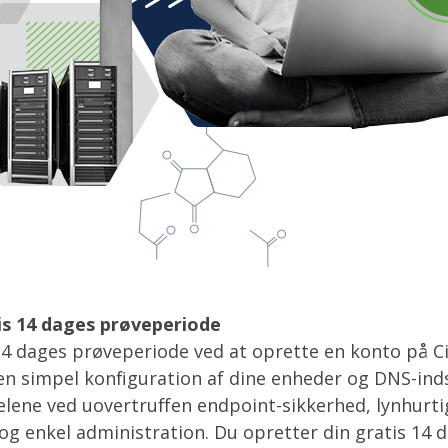
is 14 dages prøveperiode
 14 dages prøveperiode ved at oprette en konto på C
n simpel konfiguration af dine enheder og DNS-indst
elene ved uovertruffen endpoint-sikkerhed, lynhurti
og enkel administration. Du opretter din gratis 14 