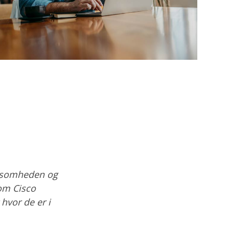
ksomheden og
 om Cisco
hvor de er i