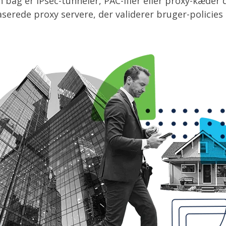
n bag er IPsec-tunneler, PAC-filer eller proxy-kæder
baserede proxy servere, der validerer bruger-policies