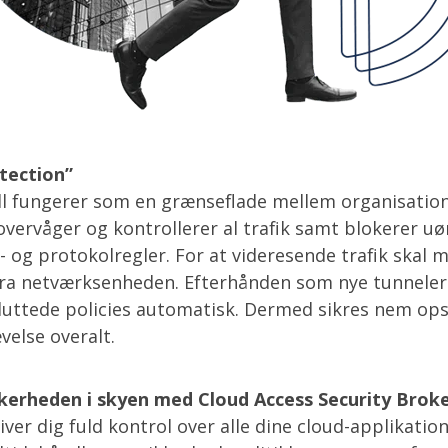
otection”
ll fungerer som en grænseflade mellem organisatio
overvåger og kontrollerer al trafik samt blokerer uø
t- og protokolregler. For at videresende trafik skal
fra netværksenheden. Efterhånden som nye tunneler
luttede policies automatisk. Dermed sikres nem op
else overalt.
kerheden i skyen med Cloud Access Security Brok
er dig fuld kontrol over alle dine cloud-applikation