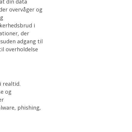
at din data
der overvåger og
og
kkerhedsbrud i
ationer, der
suden adgang til
il overholdelse
 realtid.
se og
er
alware, phishing,