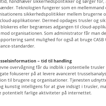
ltid, håndhæver sikkerhedspolitikker og sørger for, 
e hænder. Teknologien fungerer som en mellemmand 
isationens sikkerhedspolitikker mellem brugerne 
cloud-applikationer. Dermed opdages trusler og si
g blokeres eller begrænses adgangen til cloud-applik
 mod organisationen. Som administrator får man de
apportering samt mulighed for også at bruge CASB t
iance-standarder.
sselsinformation – tid til handling
vne overvågning får du indblik i potentielle trusler i
gate fokuserer på at levere avanceret trusselsanaly
ion til brugere og organisationer. Tjenesten udnytt
 kunstig intelligens for at give indsigt i trusler, m
potentielt farlige aktiviteter på internettet.