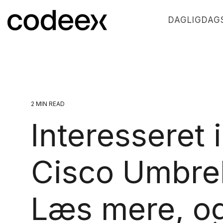
Skip
to
DAGLIGDAGS
the
main
content.
2 MIN READ
Interesseret i
Cisco Umbrel
Læs mere, o