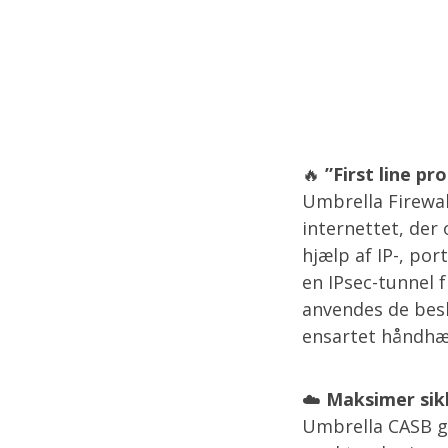
🔥
”First line pr
Umbrella Firewa
internettet, der 
hjælp af IP-, por
en IPsec-tunnel 
anvendes de bes
ensartet håndhæv
☁️
Maksimer sik
Umbrella CASB giv