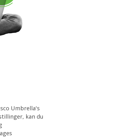
isco Umbrella's
illinger, kan du
g
dages