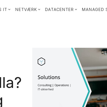
 IT
NETVÆRK
DATACENTER
MANAGED 
la?
g