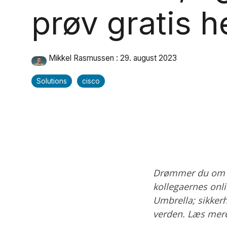
prøv gratis h
Mikkel Rasmussen
:
29. august 2023
Solutions
cisco
Drømmer du om e
kollegaernes onli
Umbrella; sikker
verden. Læs mere