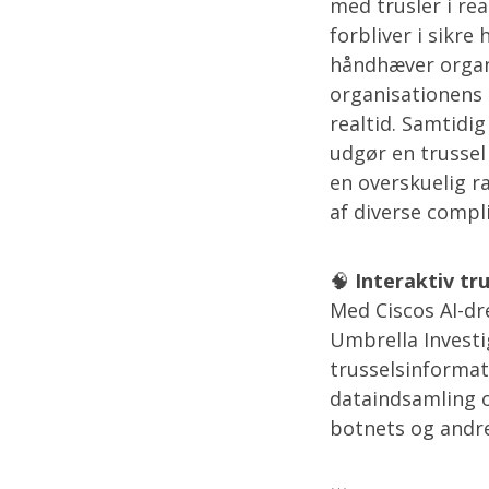
med trusler i rea
forbliver i sikr
håndhæver organ
organisationens 
realtid. Samtidi
udgør en trussel
en overskuelig r
af diverse compl
🧠
Interaktiv tru
Med Ciscos AI-dre
Umbrella Investi
trusselsinformat
dataindsamling og
botnets og andre 