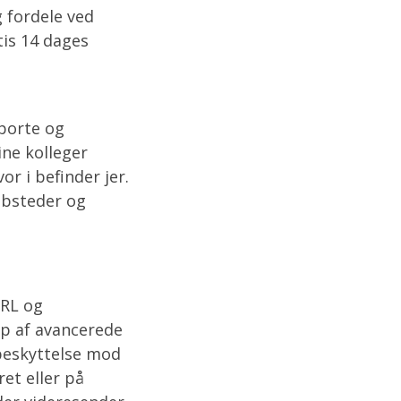
g fordele ved
tis 14 dages
porte og
ine kolleger
r i befinder jer.
ebsteder og
URL og
ælp af avancerede
beskyttelse mod
et eller på