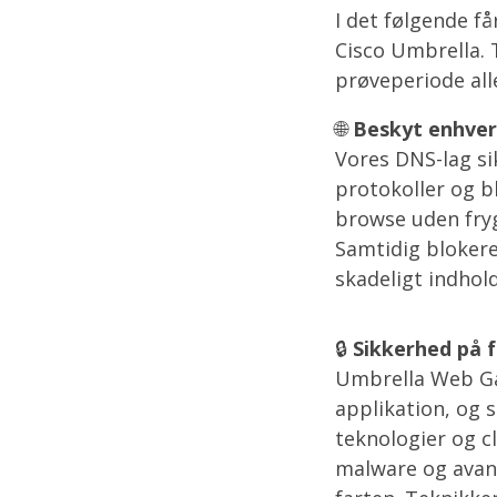
I det følgende f
Cisco Umbrella. 
prøveperiode all
🌐
Beskyt enhver
Vores DNS-lag si
protokoller og bl
browse uden fryg
Samtidig bloker
skadeligt indhold
🔒
Sikkerhed på 
Umbrella Web Gat
applikation, og s
teknologier og c
malware og avanc