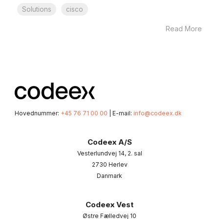
Solutions
cisco
Read More
Hovednummer:
+45 76 71 00 00
| E-mail:
info@codeex.dk
Codeex A/S
Vesterlundvej 14, 2. sal
2730 Herlev
Danmark
Codeex Vest
Østre Fælledvej 10