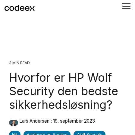
Skip
Tog
to
Me
the
main
content.
3 MIN READ
Hvorfor er HP Wolf
Security den bedste
sikkerhedsløsning?
Lars Andersen
:
19. september 2023
HP
Hardware og Service
Wolf Security