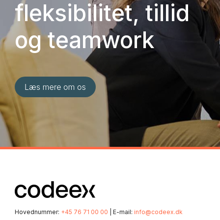
fleksibilitet, tillid
og teamwork
Hovednummer:
+45 76 71 00 00
| E-mail:
info@codeex.dk