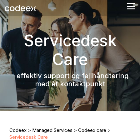
Skip
Tog
to
Me
the
main
content.
Servicedesk
Care
- effektiv support og fejlhåndtering
med ét kontaktpunkt
Codeex
>
Managed Services
>
Codeex care
>
Servicedesk Care