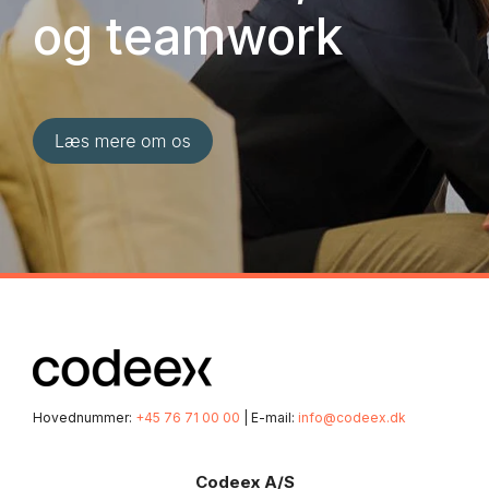
og teamwork
Hovednummer:
+45 76 71 00 00
| E-mail:
info@codeex.dk
Codeex A/S