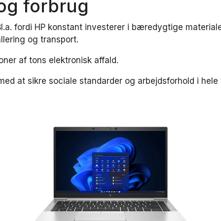
og forbrug
l.a. fordi HP konstant investerer i bæredygtige material
llering og transport.
ner af tons elektronisk affald.
med at sikre sociale standarder og arbejdsforhold i hel