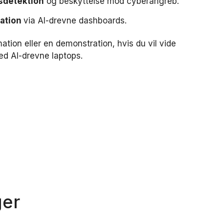
sdetektion
og beskyttelse mod cyberangreb.
ration
via AI-drevne dashboards.
ation eller en demonstration, hvis du vil vide
d AI-drevne laptops.
ger