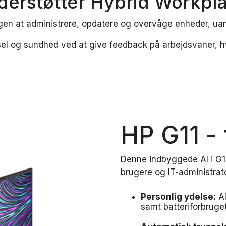
derstøtter Hybrid Workpl
ngen at administrere, opdatere og overvåge enheder, ua
el og sundhed ved at give feedback på arbejdsvaner, hv
HP G11 -
Denne indbyggede AI i G11
brugere og IT-administrato
Personlig ydelse:
AI
samt batteriforbruge