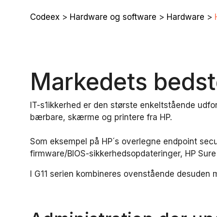
Codeex
>
Hardware og software
>
Hardware
>
Markedets bedst
IT-s1ikkerhed er den største enkeltstående udfor
bærbare, skærme og printere fra HP.
Som eksempel på HP´s overlegne endpoint secur
firmware/BIOS-sikkerhedsopdateringer, HP Sure 
I G11 serien kombineres ovenstående desuden m