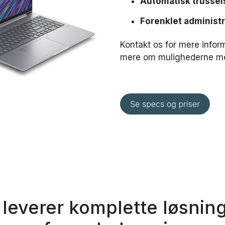
Automatisk trussel
Forenklet administ
Kontakt os for mere inform
mere om mulighederne me
 leverer komplette løsnin