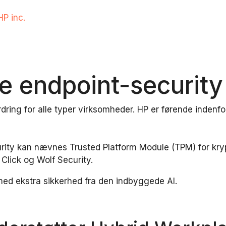
HP inc.
e endpoint-securit
dring for alle typer virksomheder. HP er førende indenf
ity kan nævnes Trusted Platform Module (TPM) for kryp
Click og Wolf Security.
ed ekstra sikkerhed fra den indbyggede AI.