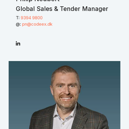
Global Sales & Tender Manager
T:
9394 9800
@:
pn@codeex.dk