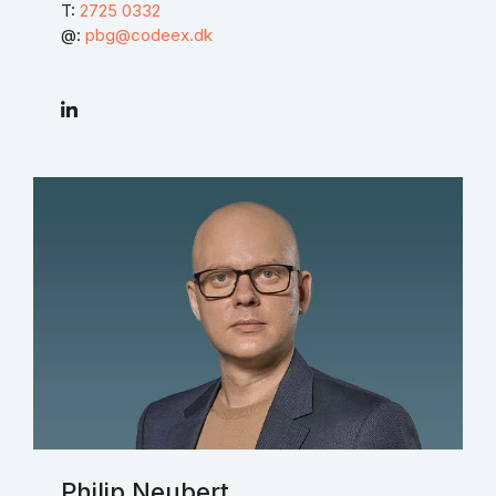
T:
2725 0332
@:
pbg@codeex.dk
Philip Neubert