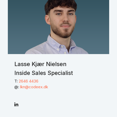
Lasse Kjær Nielsen
Inside Sales Specialist
T:
2646 4436
@:
lkn@codeex.dk