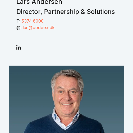
Lars Andersen
Director, Partnership & Solutions
T:
5374 6000
@:
lan@codeex.dk