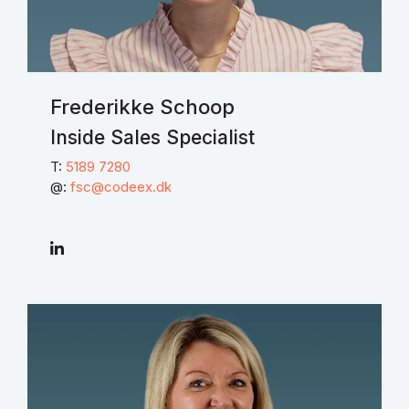
Frederikke Schoop
Inside Sales Specialist
T:
5189 7280
@:
fsc@codeex.dk