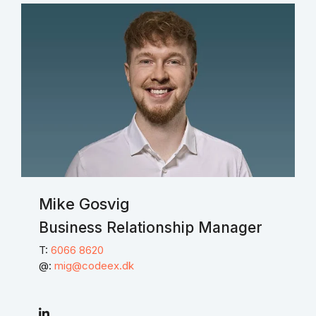
Mike Gosvig
Business Relationship Manager
T:
6066 8620
@:
mig@codeex.dk