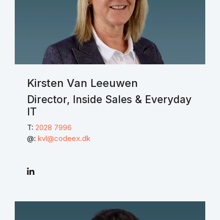
Kirsten Van Leeuwen
Director, Inside Sales & Everyday
IT
T:
2028 7996
@:
kvl@codeex.dk