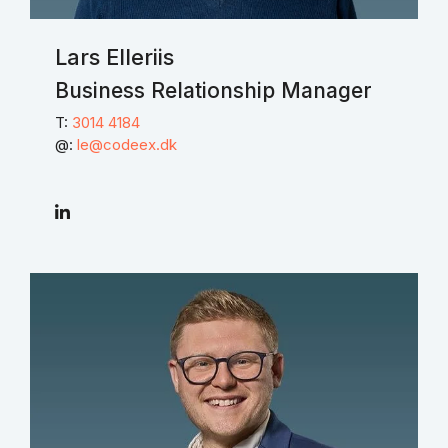
Lars Elleriis
Business Relationship Manager
T:
3014 4184
@:
le@codeex.dk