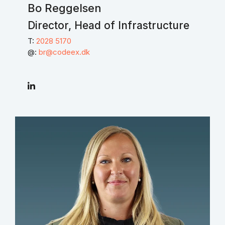
Bo Reggelsen
Director, Head of Infrastructure
T:
2028 5170
@:
br@codeex.dk