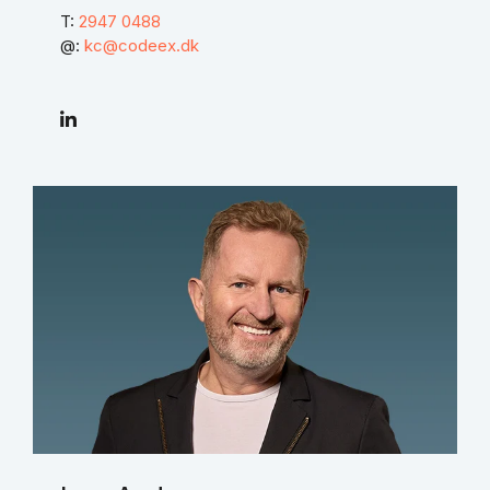
T:
2947 0488
@:
kc@codeex.dk