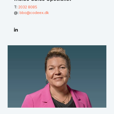
T:
2032 8085
@:
bbo@codeex.dk