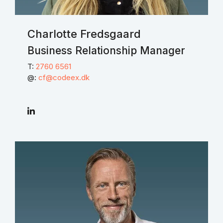
Charlotte Fredsgaard
Business Relationship Manager
T:
2760 6561
@:
cf@codeex.dk