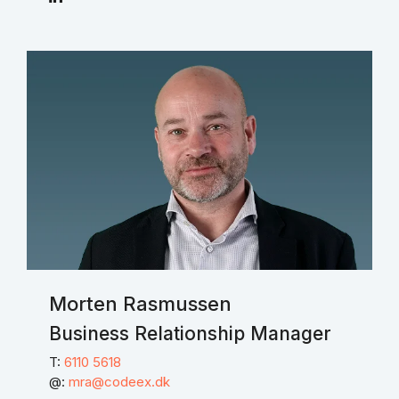
Morten Rasmussen
Business Relationship Manager
T:
6110 5618
@:
mra@codeex.dk