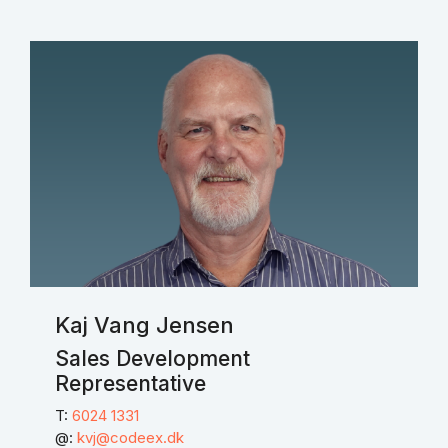
Kaj Vang Jensen
Sales Development
Representative
T:
6024 1331
@:
kvj@codeex.dk