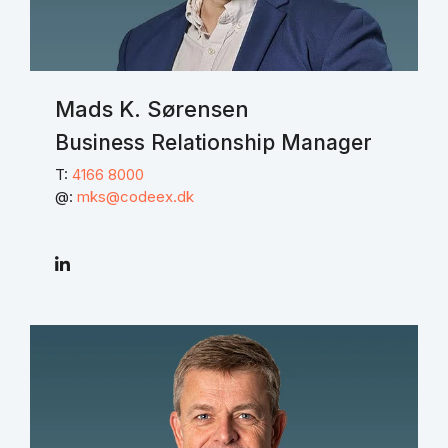
Mads K. Sørensen
Business Relationship Manager
T:
4166 8000
@:
mks@codeex.dk