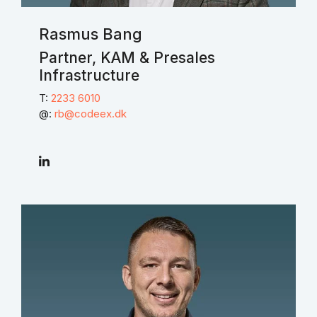
Rasmus Bang
Partner, KAM & Presales
Infrastructure
T:
2233 6010
@:
rb@codeex.dk