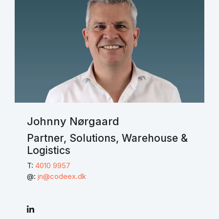
Johnny Nørgaard
Partner, Solutions, Warehouse &
Logistics
T:
4010 9957
@:
jn@codeex.dk