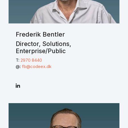
Frederik Bentler
Director, Solutions,
Enterprise/Public
T:
2970 8440
@:
fb@codeex.dk