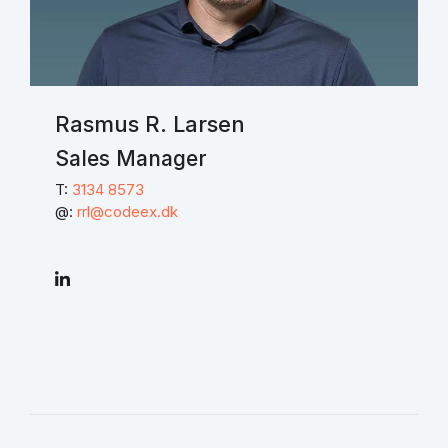
Rasmus R. Larsen
Sales Manager
T:
3134 8573
@:
rrl@codeex.dk