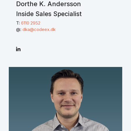
Dorthe K. Andersson
Inside Sales Specialist
T:
6110 2952
@:
dka@codeex.dk