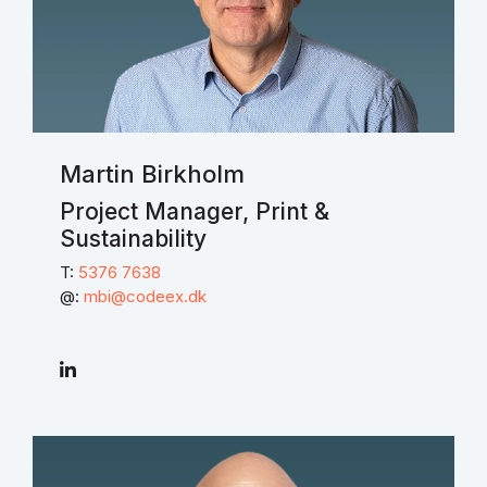
Martin Birkholm
Project Manager, Print &
Sustainability
T:
5376 7638
@:
mbi@codeex.dk