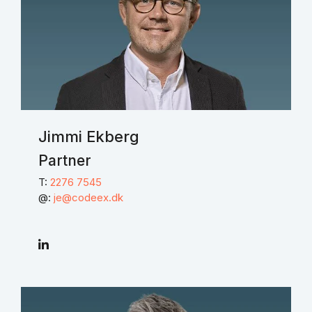
Jimmi Ekberg
Partner
T:
2276 7545
@:
je@codeex.dk