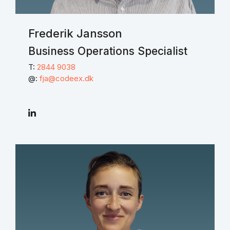
Frederik Jansson
Business Operations Specialist
T:
2844 9038
@:
fja@codeex.dk