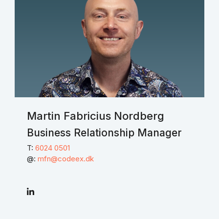
Martin Fabricius Nordberg
Business Relationship Manager
T:
6024 0501
@:
mfn@codeex.dk