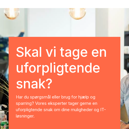
Skal vi tage en
uforpligtende
snak?
Har du spørgsmål eller brug for hjælp og
sparring? Vores eksperter tager gerne en
uforpligtende snak om dine muligheder og IT-
løsninger.