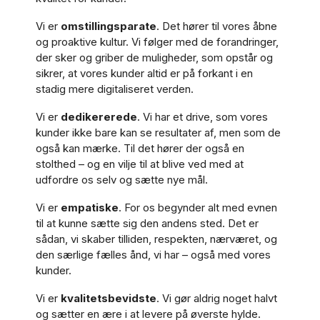
Vi er
omstillingsparate
. Det hører til vores åbne
og proaktive kultur. Vi følger med de forandringer,
der sker og griber de muligheder, som opstår og
sikrer, at vores kunder altid er på forkant i en
stadig mere digitaliseret verden.
Vi er
dedikererede
. Vi har et drive, som vores
kunder ikke bare kan se resultater af, men som de
også kan mærke. Til det hører der også en
stolthed – og en vilje til at blive ved med at
udfordre os selv og sætte nye mål.
Vi er
empatiske
. For os begynder alt med evnen
til at kunne sætte sig den andens sted. Det er
sådan, vi skaber tilliden, respekten, nærværet, og
den særlige fælles ånd, vi har – også med vores
kunder.
Vi er
kvalitetsbevidste
. Vi gør aldrig noget halvt
og sætter en ære i at levere på øverste hylde.