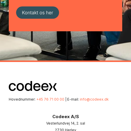
Hovednummer:
+45 76 71 00 00
| E-mail:
info@codeex.dk
Codeex A/S
Vesterlundvej 14, 2. sal
2730 Herlev