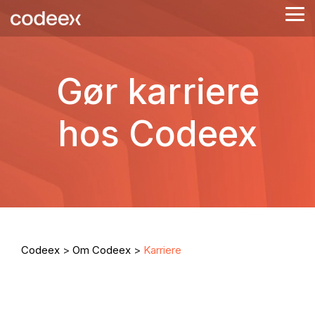
Skip
Tog
to
Me
the
main
content.
Gør karriere
hos Codeex
Codeex
>
Om Codeex
>
Karriere