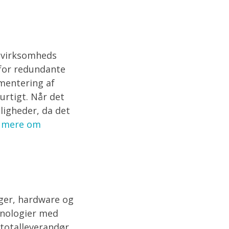
n virksomheds
rfor redundante
mentering af
urtigt. Når det
ligheder, da det
 mere om
nger, hardware og
knologier med
 totalleverandør