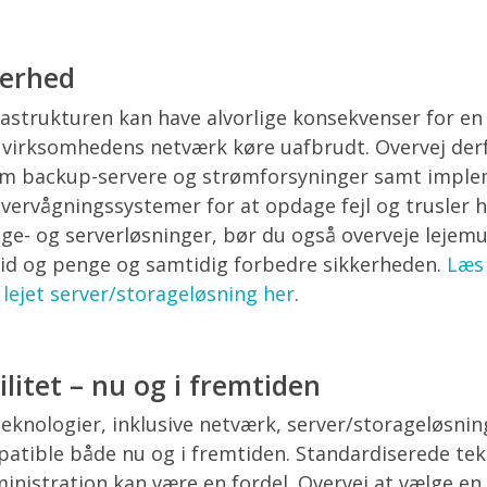
kerhed
rastrukturen kan have alvorlige konsekvenser for e
al virksomhedens netværk køre uafbrudt. Overvej de
 backup-servere og strømforsyninger samt imple
vervågningssystemer for at opdage fejl og trusler h
ge- og serverløsninger, bør du også overveje lejemu
tid og penge og samtidig forbedre sikkerheden.
Læs
 lejet server/storageløsning her
.
litet – nu og i fremtiden
 teknologier, inklusive netværk, server/storageløsni
mpatible både nu og i fremtiden. Standardiserede te
ministration kan være en fordel. Overvej at vælge en