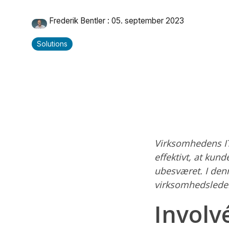
Frederik Bentler
:
05. september 2023
Solutions
Virksomhedens IT
effektivt, at kun
ubesværet. I denn
virksomhedsledere
Involv