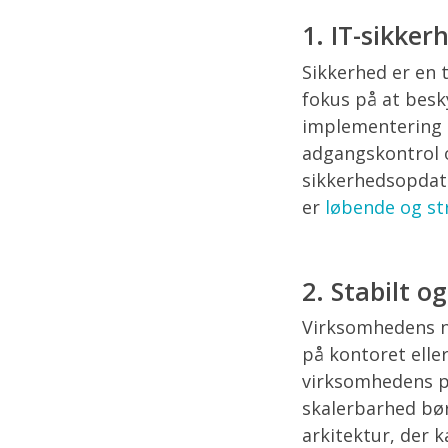
1. IT-sikker
Sikkerhed er en 
fokus på at besk
implementering a
adgangskontrol 
sikkerhedsopdate
er
løbende og st
2. Stabilt o
Virksomhedens n
på kontoret elle
virksomhedens pl
skalerbarhed bør
arkitektur, der k