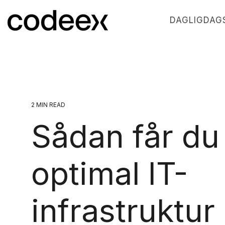
Skip
to
DAGLIGDAGS
the
main
content.
2 MIN READ
Sådan får du
optimal IT-
infrastruktur