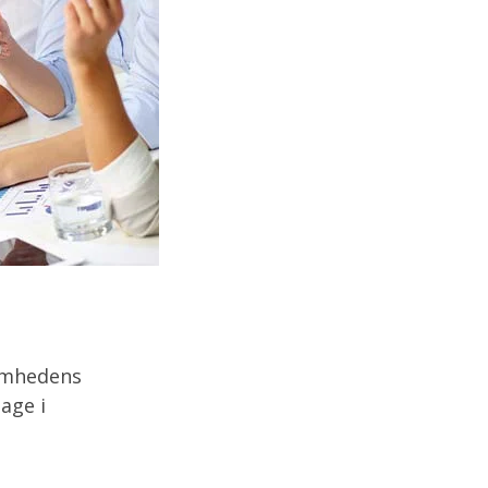
somhedens
age i