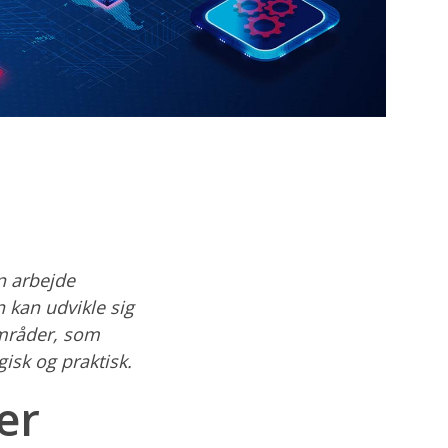
n arbejde
n kan udvikle sig
 områder, som
isk og praktisk.
er