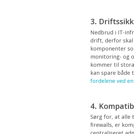
3. Driftssik
Nedbrud i IT-inf
drift, derfor sk
komponenter som
monitoring- og o
kommer til stora
kan spare både 
fordelene ved en
4. Kompatibi
Sørg for, at alle
firewalls, er ko
centraliseret ad