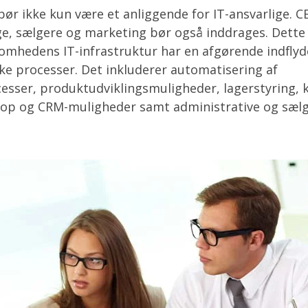
bør ikke kun være et anliggende for IT-ansvarlige. C
e, sælgere og marketing bør også inddrages. Dette 
somhedens IT-infrastruktur har en afgørende indfly
ske processer. Det inkluderer automatisering af
esser, produktudviklingsmuligheder, lagerstyring, 
op og CRM-muligheder samt administrative og sæl