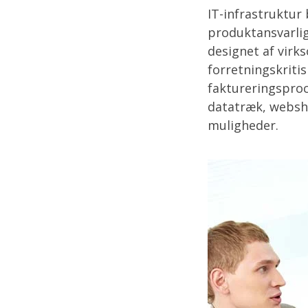
IT-infrastruktur 
produktansvarlig
designet af virk
forretningskriti
faktureringsproc
datatræk, websh
muligheder.