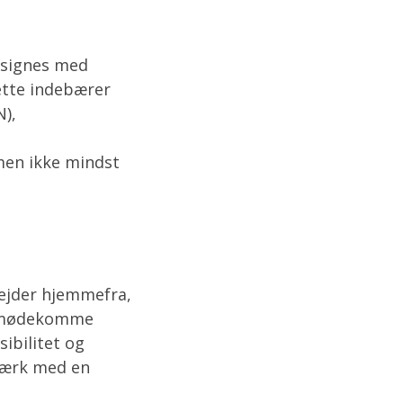
designes med
ette indebærer
N),
 men ikke mindst
ejder hjemmefra,
t imødekomme
ibilitet og
tværk med en