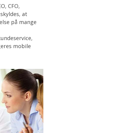
EO, CFO,
skyldes, at
delse på mange
kundeservice,
geres mobile