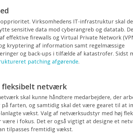
hed
topprioritet. Virksomhedens IT-infrastruktur skal 
ytte sensitive data mod cyberangreb og datatab. D
f effektive firewalls og Virtual Private Network (VP
og kryptering af information samt regelmæssige
ringer og back-ups i tilfælde af katastrofer. Sidst
ruktureret patching afgørende
.
g fleksibelt netværk
etværk skal kunne håndtere medarbejdere, der arb
r på farten, og samtidig skal det være gearet til a
anlagte vækst. Valg af netværksudstyr med høj fleks
 være i fokus. Det er også vigtigt at designe et ne
an tilpasses fremtidig vækst.