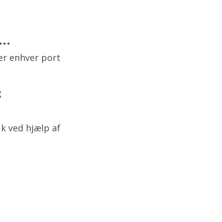
..
r enhver port
g
ik ved hjælp af