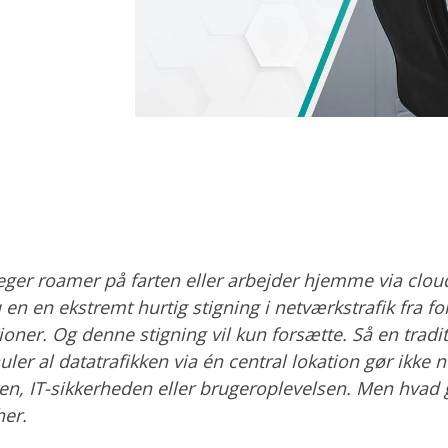
eger roamer på farten eller arbejder hjemme via clo
en en ekstremt hurtig stigning i netværkstrafik fra for
ioner. Og denne stigning vil kun forsætte. Så en tradit
er al datatrafikken via én central lokation gør ikke n
ten, IT-sikkerheden eller brugeroplevelsen. Men hvad
her.