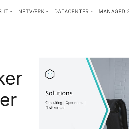
 IT
NETVÆRK
DATACENTER
MANAGED 
ker
er