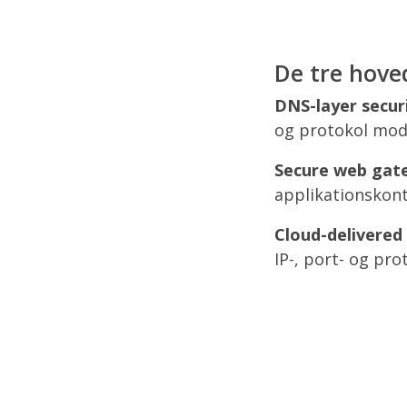
De tre hoved
DNS-layer secur
og protokol mod 
Secure web gat
applikationskont
Cloud-delivered 
IP-, port- og pro