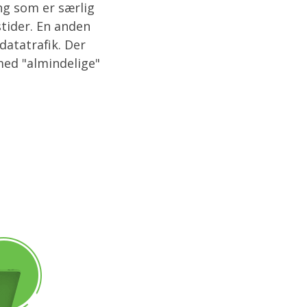
ng som er særlig
stider. En anden
datatrafik. Der
med "almindelige"