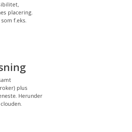
bilitet,
es placering.
 som f.eks.
øsning
 samt
roker) plus
jeneste. Herunder
 clouden.