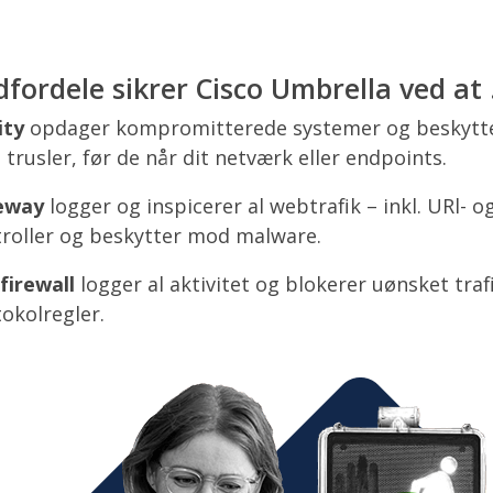
fordele sikrer Cisco Umbrella ved at .
ity
opdager kompromitterede systemer og beskytte
trusler, før de når dit netværk eller endpoints.
eway
logger og inspicerer al webtrafik – inkl. URl- o
roller og beskytter mod malware.
firewall
logger al aktivitet og blokerer uønsket traf
tokolregler.