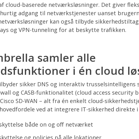
f cloud-baserede netværksløsninger. Det giver fleksi
hurtig adgang til netværkstjenester uanset brugern
etværksløsninger kan også tilbyde sikkerhedstiltag
ys og VPN-tunneling for at beskytte trafikken.
brella samler alle
dsfunktioner i én cloud l
ilbyder sikker DNS og interaktiv trusselsintelligens
wall og CASB-funktionalitet (cloud access security b
Cisco SD-WAN – alt fra én enkelt cloud-sikkerhedst
hovedfordele ved at integrere IT-sikkerhed direkte i
skyttelse både on og off netværket
kyttelse og policies på alle lokationer