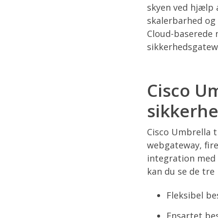
skyen ved hjælp a
skalerbarhed og 
Cloud-baserede n
sikkerhedsgatewa
Cisco Um
sikkerhe
Cisco Umbrella t
webgateway, fire
integration med 
kan du se de tre 
Fleksibel be
Ensartet bes