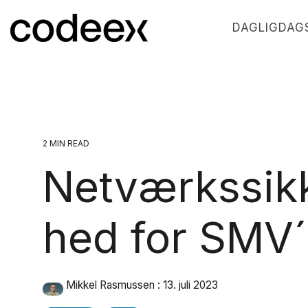
Skip
to
DAGLIGDAGS
the
main
content.
2 MIN READ
Netværkssik
hed for SMV´
Mikkel Rasmussen
:
13. juli 2023