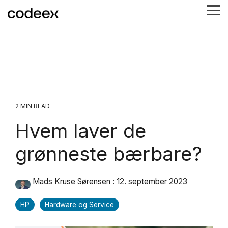
Skip
Tog
to
Me
the
main
content.
2 MIN READ
Hvem laver de
grønneste bærbare?
Mads Kruse Sørensen
:
12. september 2023
HP
Hardware og Service